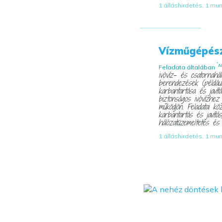
1 álláshirdetés, 1 mu
Vízműgépés
*
A
Feladata általában
ivóvíz- és csatornahá
berendezések (például 
karbantartása és javít
biztonságos ivóvízhez 
működjön. Feladatai k
karbantartás és javítás
hálózatüzemeltetés és 
1 álláshirdetés, 1 mu