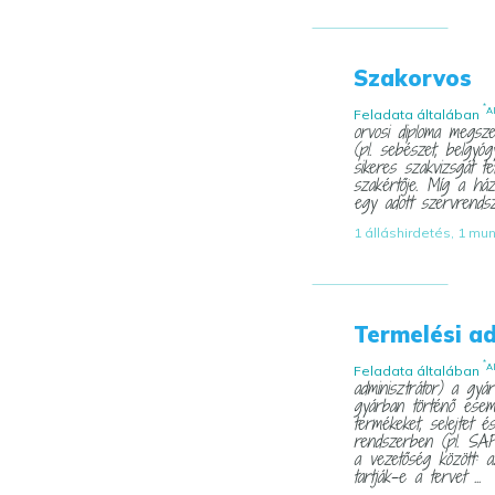
Szakorvos
*
A
Feladata általában
orvosi diploma megsze
(pl. sebészet, belgyóg
sikeres szakvizsgát te
szakértője. Míg a ház
egy adott szervrendsz
1 álláshirdetés, 1 mu
Termelési a
*
A
Feladata általában
adminisztrátor) a gyár
gyárban történő esemé
termékeket, selejtet és
rendszerben (pl. SAP
a vezetőség között: a
tartják-e a tervet ...