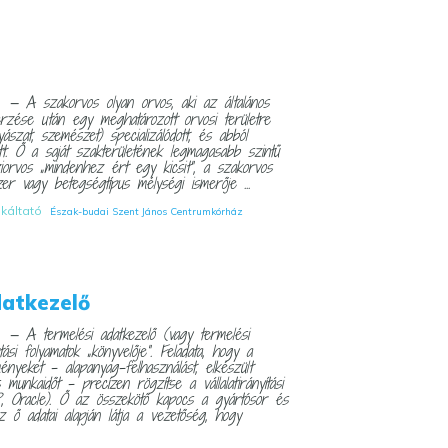
— A szakorvos olyan orvos, aki az általános
I
rzése után egy meghatározott orvosi területre
yászat, szemészet) specializálódott, és abból
tt. Ő a saját szakterületének legmagasabb szintű
iorvos „mindenhez ért egy kicsit”, a szakorvos
er vagy betegségtípus mélységi ismerője ...
nkáltató
Észak-budai Szent János Centrumkórház
datkezelő
— A termelési adatkezelő (vagy termelési
I
tási folyamatok „könyvelője”. Feladata, hogy a
nyeket – alapanyag-felhasználást, elkészült
 munkaidőt – precízen rögzítse a vállalatirányítási
, Oracle). Ő az összekötő kapocs a gyártósor és
z ő adatai alapján látja a vezetőség, hogy