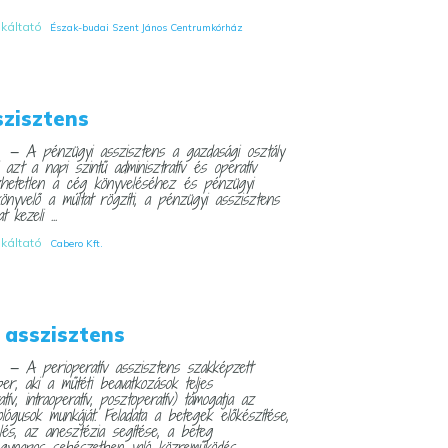
nkáltató
Észak-budai Szent János Centrumkórház
szisztens
— A pénzügyi asszisztens a gazdasági osztály
I
 azt a napi szintű adminisztratív és operatív
özhetetlen a cég könyveléséhez és pénzügyi
könyvelő a múltat rögzíti, a pénzügyi asszisztens
kezeli ...
nkáltató
Cabero Kft.
 asszisztens
— A perioperatív asszisztens szakképzett
I
r, aki a műtéti beavatkozások teljes
ív, intraoperatív, posztoperatív) támogatja az
lógusok munkáját. Feladata a betegek előkészítése,
és, az anesztézia segítése, a beteg
gynapos sebészetben való közreműködés ...