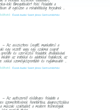
kai-lelki támogatásáért felel. Feladatai a
áson át egészen a rehabilitációig terjednek ...
nkáltató
Észak-budai Szent János Centrumkórház
— Az asszisztens (segítő, munkatárs) a
I
 aki egy vezető vagy egy szakmai csapat
operatív és szervezési feladatok átvállalásával.
inkább az iratokkal és adatokkal foglalkozik, az
e sokkal személyközpontúbb és rugalmasabb ...
nkáltató
Észak-budai Szent János Centrumkórház
— Az autószerelő elsődleges feladata a
I
os üzemeltetésének fenntartása, diagnosztizálása
ó a műszaki szaktudást, a modern technológiák
kézi munkát ötvözi ...