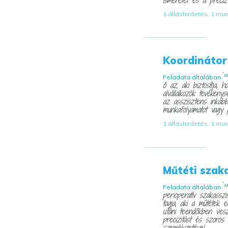
1 álláshirdetés, 1 mu
Koordinátor
*
A
Feladata általában
ő az, aki biztosítja,
alvállalkozók tevéken
az asszisztens inkább
munkafolyamatot vagy p
1 álláshirdetés, 1 mu
Műtéti szak
*
A
Feladata általában
perioperatív szakassz
tagja, aki a műtétek e
utáni teendőkben vesz
precizitást és szoros
személyzetével ...