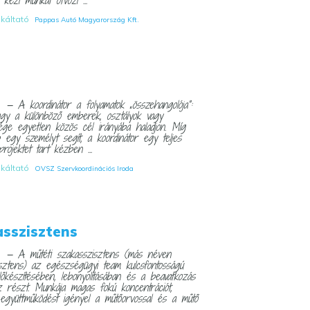
nkáltató
Pappas Autó Magyarország Kft.
— A koordinátor a folyamatok „összehangolója”:
I
 hogy a különböző emberek, osztályok vagy
ysége egyetlen közös cél irányába haladjon. Míg
 egy személyt segít, a koordinátor egy teljes
rojektet tart kézben ...
nkáltató
OVSZ Szervkoordinációs Iroda
asszisztens
— A műtéti szakasszisztens (más néven
I
isztens) az egészségügyi team kulcsfontosságú
lőkészítésében, lebonyolításában és a beavatkozás
 részt. Munkája magas fokú koncentrációt,
 együttműködést igényel a műtőorvossal és a műtő