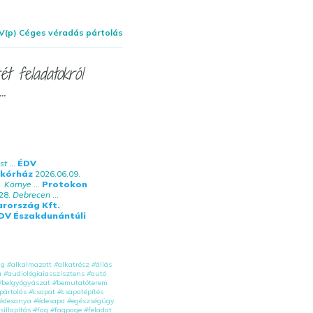
V(p) Céges véradás pártolás
t feladatokról
.
st
...
ÉDV
mkórház
2026.06.09.
.
Környe
...
Protokon
28.
Debrecen
...
rország Kft.
DV Északdunántúli
ág
#
alkalmazott
#
alkatrész
#
állás
a
#
audiológiaiasszisztens
#
autó
#
belgyógyászat
#
bemutatóterem
pártolás
#
csapat
#
csapatépítés
édesanya
#
édesapa
#
egészségügy
sillapítás
#
faq
#
faqpage
#
feladat