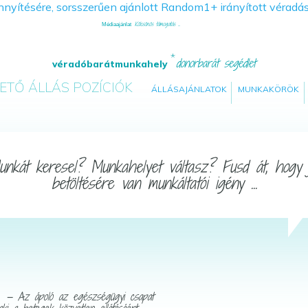
Kölcsönös támogatás ...
Médiaajánlat
donorbarát segédlet
véradóbarátmunkahely
ETŐ ÁLLÁS POZÍCIÓK
ÁLLÁSAJÁNLATOK
MUNKAKÖRÖK
kát keresel? Munkahelyet váltasz? Fusd át, hogy je
betöltésére van munkáltatói igény ...
— Az ápoló az egészségügyi csapat
I
 aki a betegek közvetlen ellátásáért,