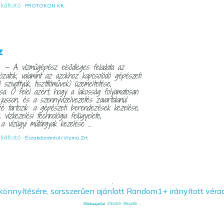
nkáltató
PROTOKON Kft.
z
— A vízműgépész elsődleges feladata az
I
lózatok, valamint az azokhoz kapcsolódó gépészeti
szivattyúk, tisztítóművek) üzemeltetése,
ása. Ő felel azért, hogy a lakosság folyamatosan
jusson, és a szennyvízelvezetés zavartalanul
özé tartozik: a gépészeti berendezések kezelése,
, vízkezelési technológia felügyelete,
a vízügyi műtárgyak kezelése ...
nkáltató
Északdunántúli Vízmű Zrt.
.
Kölcsönös támogatás ...
Médiaajánlat