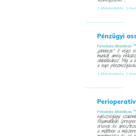
1 álláshirdetés, 1 mu
Pénzügyi as
*
A
Feladata általában
„jobbkeze”: ő végzi el
munkát, amely nélkül
stabilitásához. Míg a 
a napi pénzmozgásokat 
1 álláshirdetés, 1 mu
Perioperatív
*
A
Feladata általában
egészségügyi szakembe
folyamatában (preoperat
orvosok és anesztezio
a műtőben a műszerel
monitorozása és az e