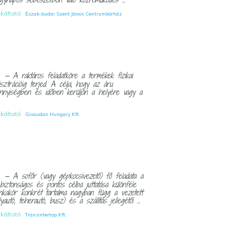
nkáltató
Észak-budai Szent János Centrumkórház
— A raktáros feladatköre a termékek fizikai
I
sztrációig terjed. A célja, hogy az áru
ennyiségben és időben kerüljön a helyére vagy a
nkáltató
Givaudan Hungary Kft.
— A sofőr (vagy gépkocsivezető) fő feladata a
I
iztonságos és pontos célba juttatása különféle
nkakör konkrét tartalma nagyban függ a vezetett
yautó, teherautó, busz) és a szállítás jellegétől ...
nkáltató
Transintertop Kft.