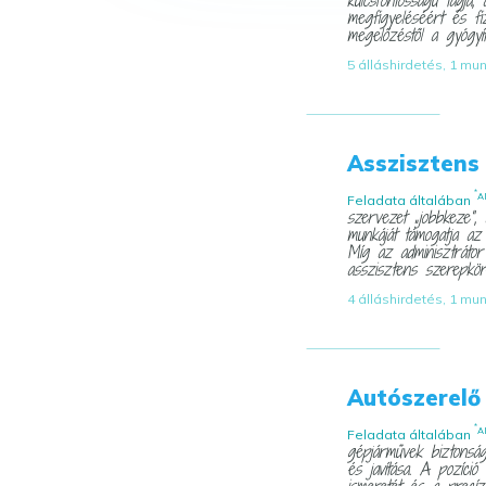
megfigyeléséért és fizi
megelőzéstől a gyógyít
5 álláshirdetés, 1 mu
Asszisztens
*
A
Feladata általában
szervezet „jobbkeze”,
munkáját támogatja az 
Míg az adminisztrátor 
asszisztens szerepkör
4 álláshirdetés, 1 mu
Autószerelő
*
A
Feladata általában
gépjárművek biztonság
és javítása. A pozíci
ismeretét és a precíz 