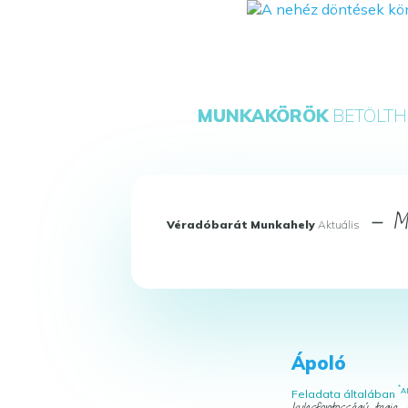
MUNKAKÖRÖK
BETÖLTH
— Mun
Véradóbarát Munkahely
Aktuális
Ápoló
*
A
Feladata általában
kulcsfontosságú tagja,