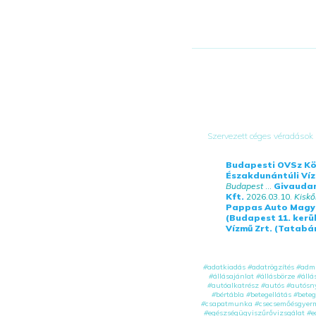
Szervezett céges véradások
Budapesti OVSz Kö
Északdunántúli Víz
Budapest
...
Givaudan
Kft.
2026.03.10.
Kiskő
Pappas Auto Magyar
(Budapest 11. kerül
Vízmű Zrt. (Tatabá
#
adatkiadás
#
adatrögzítés
#
admi
#
állásajánlat
#
állásbörze
#
állá
#
autóalkatrész
#
autós
#
autósn
#
bértábla
#
betegellátás
#
beteg
#
csapatmunka
#
csecsemőésgyer
#
egészségügyiszűrővizsgálat
#
e