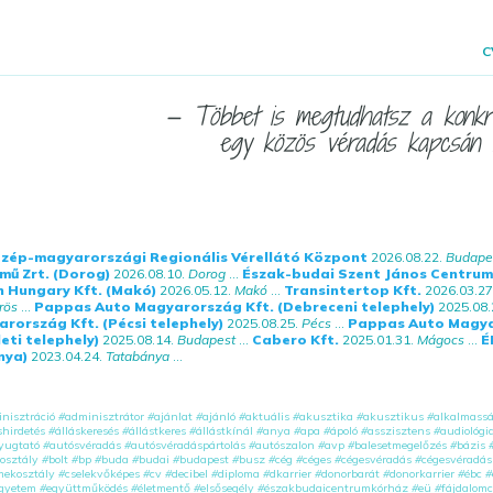
C
— Többet is megtudhatsz a konkré
egy közös véradás kapcsán ..
zép-magyarországi Regionális Vérellátó Központ
2026.08.22.
Budape
mű Zrt. (Dorog)
2026.08.10.
Dorog
...
Észak-budai Szent János Centru
 Hungary Kft. (Makó)
2026.05.12.
Makó
...
Transintertop Kft.
2026.03.27
rös
...
Pappas Auto Magyarország Kft. (Debreceni telephely)
2025.08.
ország Kft. (Pécsi telephely)
2025.08.25.
Pécs
...
Pappas Auto Magya
eti telephely)
2025.08.14.
Budapest
...
Cabero Kft.
2025.01.31.
Mágocs
...
É
nya)
2023.04.24.
Tatabánya
...
nisztráció
#
adminisztrátor
#
ajánlat
#
ajánló
#
aktuális
#
akusztika
#
akusztikus
#
alkalmass
shirdetés
#
álláskeresés
#
állástkeres
#
állástkínál
#
anya
#
apa
#
ápoló
#
asszisztens
#
audiológi
yugtató
#
autósvéradás
#
autósvéradáspártolás
#
autószalon
#
avp
#
balesetmegelőzés
#
bázis
osztály
#
bolt
#
bp
#
buda
#
budai
#
budapest
#
busz
#
cég
#
céges
#
cégesvéradás
#
cégesvéradás
mekosztály
#
cselekvőképes
#
cv
#
decibel
#
diploma
#
dkarrier
#
donorbarát
#
donorkarrier
#
ébc
#
gyetem
#
együttműködés
#
életmentő
#
elsősegély
#
északbudaicentrumkórház
#
eü
#
fájdalomc