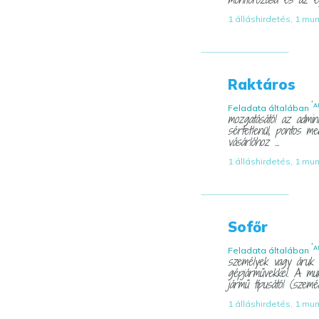
1 álláshirdetés, 1 mu
Raktáros
*
A
Feladata általában
mozgatásától az admini
sértetlenül, pontos m
vásárlóhoz ...
1 álláshirdetés, 1 mu
Sofőr
*
A
Feladata általában
személyek vagy áruk b
gépjárművekkel. A mu
jármű típusától (személ
1 álláshirdetés, 1 mu