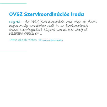
OVSZ Szervkoordinációs Iroda
— Az OVSZ, Szervkoordinációs Iroda végzi az összes
Céginfó
magyarországi szervkivételi riadó és az Eurotransplantból
érkező szervfelajánlások központi szervezését, amelynek
biztosítása érdekében ...
1 friss álláshirdetés
Országos koordinátor