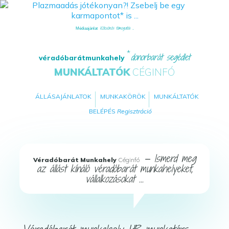
Kölcsönös támogatás ...
Médiaajánlat
donorbarát segédlet
véradóbarátmunkahely
MUNKÁLTATÓK
CÉGINFÓ
ÁLLÁSAJÁNLATOK
MUNKAKÖRÖK
MUNKÁLTATÓK
BELÉPÉS
Regisztráció
— Ismerd meg
Véradóbarát Munkahely
Céginfó
az állást kínáló véradóbarát munkahelyeket,
vállalkozásokat ...