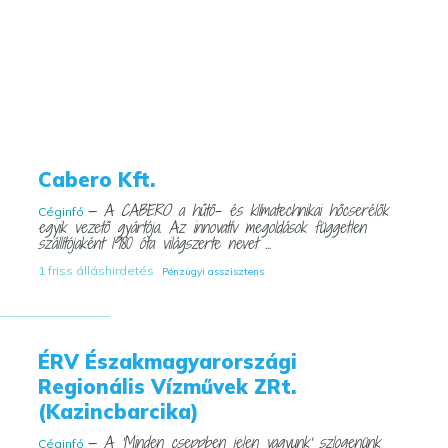
Cabero Kft.
— A CABERO a hűtő- és klímatechnikai hőcserélők
Céginfó
egyik vezető gyártója. Az innovatív megoldások független
szállítójaként 1980 óta világszerte nevet ...
1 friss álláshirdetés
Pénzügyi asszisztens
ÉRV Északmagyarországi
Regionális Vízművek ZRt.
(Kazincbarcika)
— A 'Minden cseppben jelen vagyunk' szlogenünk
Céginfó