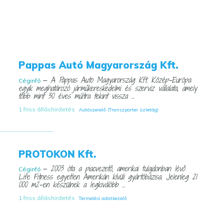
Pappas Autó Magyarország Kft.
— A Pappas Auto Magyarország Kft. Közép-Európa
Céginfó
egyik meghatározó járműkereskedelmi és szerviz vállalata, amely
több mint 30 éves múltra tekint vissza ...
1 friss álláshirdetés
Autószerelő (Transzporter üzletág)
PROTOKON Kft.
— 2003 óta a piacvezető, amerikai tulajdonban lévő
Céginfó
Life Fitness egyetlen Amerikán kívüli gyártóbázisa. Jelenleg 21
000 m2-en készülnek a legkiválóbb ...
1 friss álláshirdetés
Termelési adatkezelő