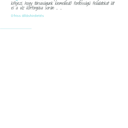
kifejezi, hogy társaságunk kiemelkedő fontosságú feladatokat lát
el a víz körforgása során ... ...
0 friss álláshirdetés