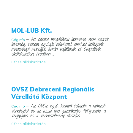
MOL-LUB Kft.
— Az ötletes megoldások keresése nem csupán
Céginfó
készség, hanem egyfajta művészet, amelyet kollégáink
mindennapi munkájuk során sajátítanak el. Csapataink
elkötelezetten, kreatívan ...
0 friss álláshirdetés
OVSZ Debreceni Regionális
Vérellátó Központ
— Az OVSz egyik kiemelt feladata a nemzeti
Céginfó
vérkészlet és az azzal való gazdálkodás felügyelete, a
vérgyűjtés és a vérkészítmény elosztás ...
0 friss álláshirdetés