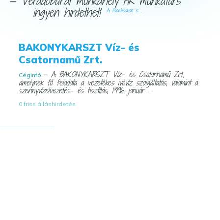
— Véradóbarát munkahely HR munkatárs
ingyen hirdethet!
A facebookon is ...
BAKONYKARSZT Víz- és
Csatornamű Zrt.
— A BAKONYKARSZT Víz- és Csatornamű Zrt.,
Céginfó
amelynek fő feladata a vezetékes ivóvíz szolgáltatás, valamint a
szennyvízelvezetés- és tisztítás, 1996. január ...
0 friss álláshirdetés