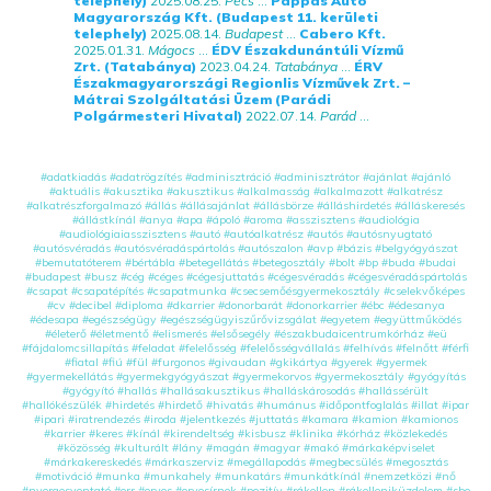
telephely)
2025.08.25.
Pécs
...
Pappas Auto
Magyarország Kft. (Budapest 11. kerületi
telephely)
2025.08.14.
Budapest
...
Cabero Kft.
2025.01.31.
Mágocs
...
ÉDV Északdunántúli Vízmű
Zrt. (Tatabánya)
2023.04.24.
Tatabánya
...
ÉRV
Északmagyarországi Regionlis Vízművek Zrt. –
Mátrai Szolgáltatási Üzem (Parádi
Polgármesteri Hivatal)
2022.07.14.
Parád
...
#adatkiadás
#adatrögzítés
#adminisztráció
#adminisztrátor
#ajánlat
#ajánló
#aktuális
#akusztika
#akusztikus
#alkalmasság
#alkalmazott
#alkatrész
#alkatrészforgalmazó
#állás
#állásajánlat
#állásbörze
#álláshirdetés
#álláskeresés
#állástkínál
#anya
#apa
#ápoló
#aroma
#asszisztens
#audiológia
#audiológiaiasszisztens
#autó
#autóalkatrész
#autós
#autósnyugtató
#autósvéradás
#autósvéradáspártolás
#autószalon
#avp
#bázis
#belgyógyászat
#bemutatóterem
#bértábla
#betegellátás
#betegosztály
#bolt
#bp
#buda
#budai
#budapest
#busz
#cég
#céges
#cégesjuttatás
#cégesvéradás
#cégesvéradáspártolás
#csapat
#csapatépítés
#csapatmunka
#csecsemőésgyermekosztály
#cselekvőképes
#cv
#decibel
#diploma
#dkarrier
#donorbarát
#donorkarrier
#ébc
#édesanya
#édesapa
#egészségügy
#egészségügyiszűrővizsgálat
#egyetem
#együttműködés
#életerő
#életmentő
#elismerés
#elsősegély
#északbudaicentrumkórház
#eü
#fájdalomcsillapítás
#feladat
#felelősség
#felelősségvállalás
#felhívás
#felnőtt
#férfi
#fiatal
#fiú
#fül
#furgonos
#givaudan
#gkikártya
#gyerek
#gyermek
#gyermekellátás
#gyermekgyógyászat
#gyermekorvos
#gyermekosztály
#gyógyítás
#gyógyító
#hallás
#hallásakusztikus
#halláskárosodás
#hallássérült
#hallókészülék
#hirdetés
#hirdető
#hivatás
#humánus
#időpontfoglalás
#illat
#ipar
#ipari
#iratrendezés
#iroda
#jelentkezés
#juttatás
#kamara
#kamion
#kamionos
#karrier
#keres
#kínál
#kirendeltség
#kisbusz
#klinika
#kórház
#közlekedés
#közösség
#kulturált
#lány
#magán
#magyar
#makó
#márkaképviselet
#márkakereskedés
#márkaszerviz
#megállapodás
#megbecsülés
#megosztás
#motiváció
#munka
#munkahely
#munkatárs
#munkátkínál
#nemzetközi
#nő
#nyergesvontató
#orr
#orvos
#orvosírnok
#pozitív
#rákellen
#rákelleniküzdelem
#sbo