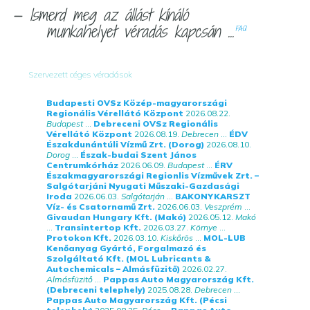
— Ismerd meg az állást kínáló
munkahelyet véradás kapcsán ...
FAQ
Szervezett céges véradások
Budapesti OVSz Közép-magyarországi
Regionális Vérellátó Központ
2026.08.22.
Budapest
...
Debreceni OVSz Regionális
Vérellátó Központ
2026.08.19.
Debrecen
...
ÉDV
Északdunántúli Vízmű Zrt. (Dorog)
2026.08.10.
Dorog
...
Észak-budai Szent János
Centrumkórház
2026.06.09.
Budapest
...
ÉRV
Északmagyarországi Regionlis Vízművek Zrt. –
Salgótarjáni Nyugati Műszaki-Gazdasági
Iroda
2026.06.03.
Salgótarján
...
BAKONYKARSZT
Víz- és Csatornamű Zrt.
2026.06.03.
Veszprém
...
Givaudan Hungary Kft. (Makó)
2026.05.12.
Makó
...
Transintertop Kft.
2026.03.27.
Környe
...
Protokon Kft.
2026.03.10.
Kiskőrös
...
MOL-LUB
Kenőanyag Gyártó, Forgalmazó és
Szolgáltató Kft. (MOL Lubricants &
Autochemicals – Almásfüzitő)
2026.02.27.
Almásfüzitő
...
Pappas Auto Magyarország Kft.
(Debreceni telephely)
2025.08.28.
Debrecen
...
Pappas Auto Magyarország Kft. (Pécsi