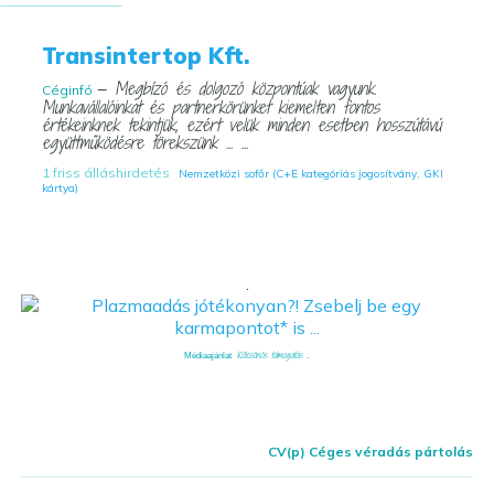
Transintertop Kft.
— Megbízó és dolgozó központúak vagyunk.
Céginfó
Munkavállalóinkat és partnerkörünket kiemelten fontos
értékeinknek tekintjük, ezért velük minden esetben hosszútávú
együttműködésre törekszünk ... ...
1 friss álláshirdetés
Nemzetközi sofőr (C+E kategóriás jogosítvány, GKI
kártya)
.
Kölcsönös támogatás ...
Médiaajánlat
CV(p) Céges véradás pártolás