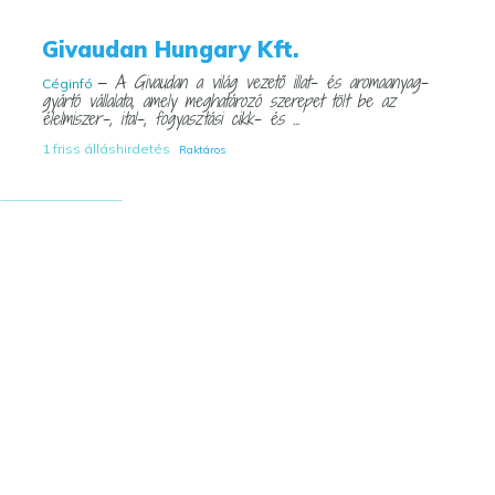
Givaudan Hungary Kft.
— A Givaudan a világ vezető illat- és aromaanyag-
Céginfó
gyártó vállalata, amely meghatározó szerepet tölt be az
élelmiszer-, ital-, fogyasztási cikk- és ...
1 friss álláshirdetés
Raktáros