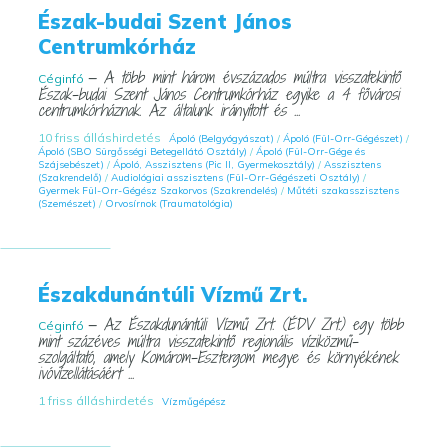
Észak-budai Szent János
Centrumkórház
— A több mint három évszázados múltra visszatekintő
Céginfó
Észak-budai Szent János Centrumkórház egyike a 4 fővárosi
centrumkórháznak. Az általunk irányított és ...
10 friss álláshirdetés
Ápoló (Belgyógyászat)
/
Ápoló (Fül-Orr-Gégészet)
/
Ápoló (SBO Sürgősségi Betegellátó Osztály)
/
Ápoló (Fül-Orr-Gége és
Szájsebészet)
/
Ápoló, Asszisztens (Pic II, Gyermekosztály)
/
Asszisztens
(Szakrendelő)
/
Audiológiai asszisztens (Fül-Orr-Gégészeti Osztály)
/
Gyermek Fül-Orr-Gégész Szakorvos (Szakrendelés)
/
Műtéti szakasszisztens
(Szemészet)
/
Orvosírnok (Traumatológia)
Északdunántúli Vízmű Zrt.
— Az Északdunántúli Vízmű Zrt. (ÉDV Zrt.) egy több
Céginfó
mint százéves múltra visszatekintő regionális víziközmű-
szolgáltató, amely Komárom-Esztergom megye és környékének
ivóvízellátásáért ...
1 friss álláshirdetés
Vízműgépész