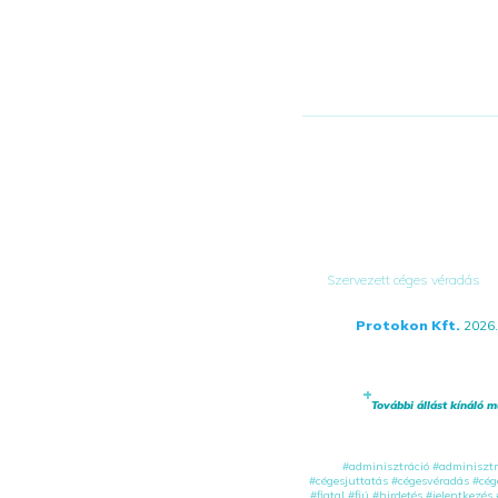
Szervezett céges véradás
Protokon Kft.
2026.
További állást kínáló m
#adminisztráció
#adminisztr
#cégesjuttatás
#cégesvéradás
#cég
#fiatal
#fiú
#hirdetés
#jelentkezés