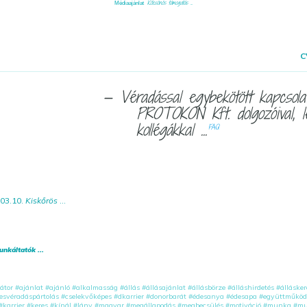
Kölcsönös támogatás ...
Médiaajánlat
C
— Véradással egybekötött kapcsola
PROTOKON Kft. dolgozóival, l
kollégákkal ...
FAQ
03.10.
Kiskőrös
...
unkáltatók ...
átor
#ajánlat
#ajánló
#alkalmasság
#állás
#állásajánlat
#állásbörze
#álláshirdetés
#állásker
esvéradáspártolás
#cselekvőképes
#dkarrier
#donorbarát
#édesanya
#édesapa
#együttműköd
#karrier
#keres
#kínál
#lány
#magyar
#megállapodás
#megbecsülés
#motiváció
#munka
#mu