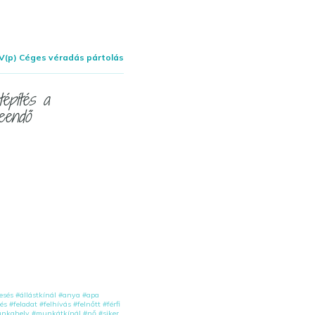
V(p) Céges véradás pártolás
tépítés a
eendő
esés
#állástkínál
#anya
#apa
és
#feladat
#felhívás
#felnőtt
#férfi
nkahely
#munkátkínál
#nő
#siker