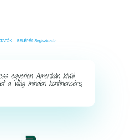
TATÓK
BELÉPÉS
Regisztráció
ess egyetlen Amerikán kívüli
et a világ minden kontinensére,