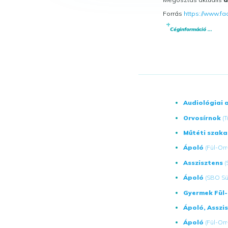
Forrás
https://www.f
Céginformáció ...
Audiológiai 
Orvosírnok
(
Műtéti szaka
Ápoló
(Fül-Or
Asszisztens
(
Ápoló
(SBO Sü
Gyermek Fül
Ápoló, Asszi
Ápoló
(Fül-Or