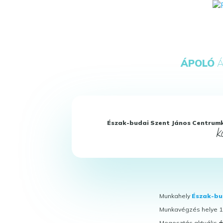
ÁPOLÓ
Á
Észak-budai Szent János Centrum
k
Munkahely
Észak-bu
Munkavégzés helye 11
Megosztás aktuális
á