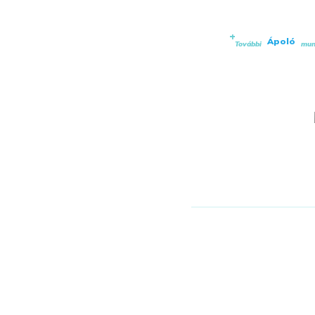
Ápoló
További
munk