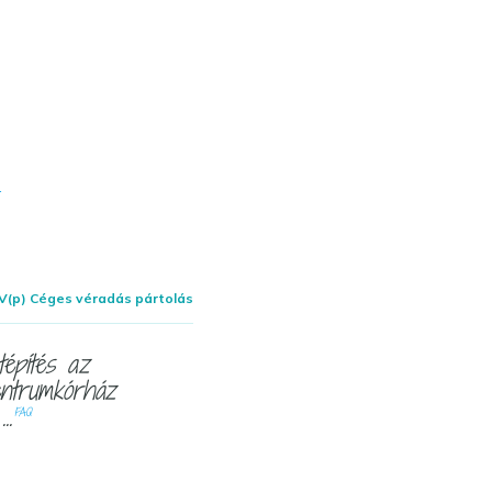
V(p) Céges véradás pártolás
tépítés az
ntrumkórház
..
FAQ