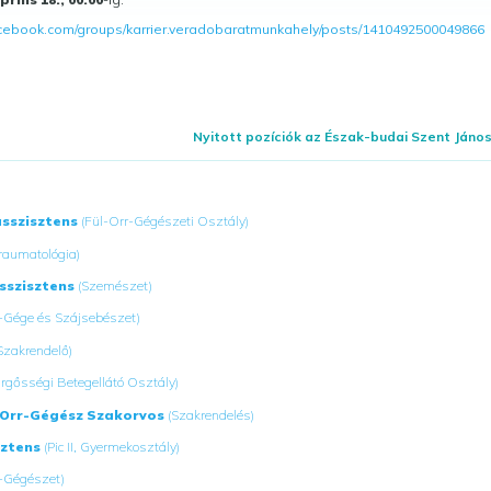
acebook.com/groups/karrier.veradobaratmunkahely/posts/1410492500049866
Nyitott pozíciók az Észak-budai Szent Ján
asszisztens
(Fül-Orr-Gégészeti Osztály)
Traumatológia)
sszisztens
(Szemészet)
r-Gége és Szájsebészet)
Szakrendelő)
rgősségi Betegellátó Osztály)
-Orr-Gégész Szakorvos
(Szakrendelés)
sztens
(Pic II, Gyermekosztály)
r-Gégészet)