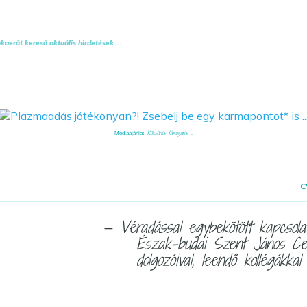
aerőt kereső aktuális hirdetések ...
.
Kölcsönös támogatás ...
Médiaajánlat
C
— Véradással egybekötött kapcsola
Észak-budai Szent János Ce
dolgozóival, leendő kollégákkal .