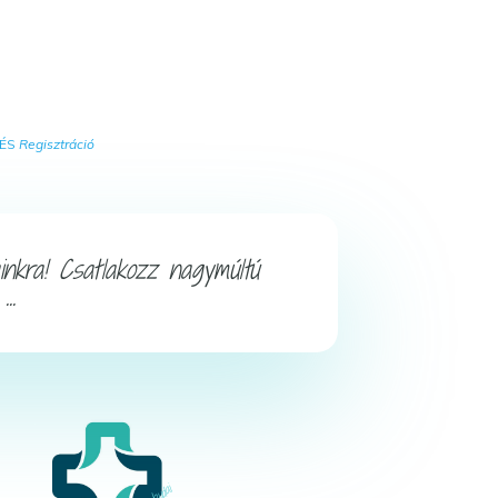
ÉS
Regisztráció
inkra! Csatlakozz nagymúltú
..