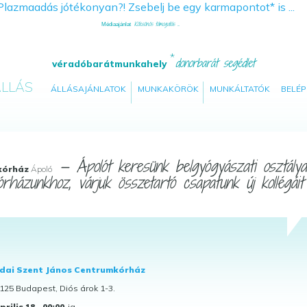
Kölcsönös támogatás ...
Médiaajánlat
donorbarát segédlet
véradóbarátmunkahely
LLÁS
ÁLLÁSAJÁNLATOK
MUNKAKÖRÖK
MUNKÁLTATÓK
BELÉP
— Ápolót keresünk belgyógyászati osztálya
kórház
Ápoló
órházunkhoz, várjuk összetartó csapatunk új kollégáit .
dai Szent János Centrumkórház
25 Budapest, Diós árok 1-3.
prilis 18., 00:00
-ig.