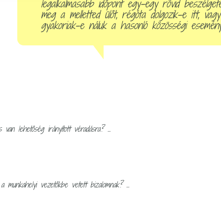
legalkalmasabb időpont egy-egy rövid beszélget
meg a melletted ülőt, régóta dolgozik-e itt, vag
gyakoriak-e náluk a hasonló közösségi esemény
van lehetőség irányított véradásra? ...
a munkahelyi vezetőkbe vetett bizalomnak? ...