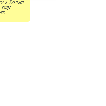
ésre. Kérdezd
y hogy
ek.