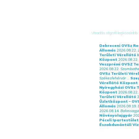
Véradás cégnél legközelebb
Debreceni OVSz Re
Állomás
2026.08.22.
Területi Vérellátó 
Központ
2026.08.22.
Veszprémi OVSZ Ter
2026.08.22.
Szombathe
OVSz Területi Vére
Székesfehérvár
...
Sze
Vérellátó Központ
Nyíregyházi OVSz T
Központ
2026.08.22.
Területi Vérellátó
2
Üzletközpont – OV
Állomás
2026.08.19.
2026.08.14.
Balassagy
Növényolajgyár
202
Péceli Ipartestület
Északdunántúli Víz