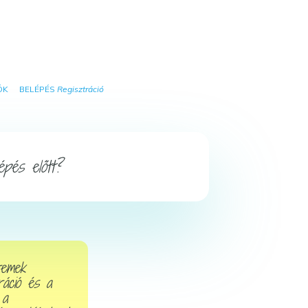
ÓK
BELÉPÉS
Regisztráció
pés előtt?
emek
ráció és a
 a