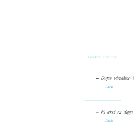
Érdekes lehet még
— Céges véradáson is 
Couch
— Mi lehet az alapja 
Couch