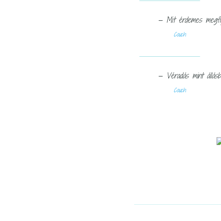
— Mit érdemes megfig
Couch
— Véradás mint állásbö
Couch