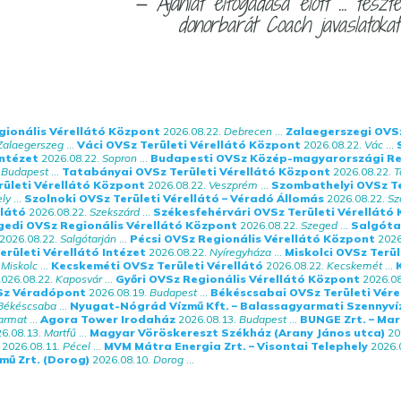
— Ajánlat elfogadása előtt ... teszt
donorbarát Coach javaslatokat 
gionális Vérellátó Központ
2026.08.22.
Debrecen
...
Zalaegerszegi OVSz
Zalaegerszeg
...
Váci OVSz Területi Vérellátó Központ
2026.08.22.
Vác
...
Intézet
2026.08.22.
Sopron
...
Budapesti OVSz Közép-magyarországi Reg
Budapest
...
Tatabányai OVSz Területi Vérellátó Központ
2026.08.22.
T
ületi Vérellátó Központ
2026.08.22.
Veszprém
...
Szombathelyi OVSz Te
ly
...
Szolnoki OVSz Területi Vérellátó – Véradó Állomás
2026.08.22.
Sz
llátó
2026.08.22.
Szekszárd
...
Székesfehérvári OVSz Területi Vérellátó
gedi OVSz Regionális Vérellátó Központ
2026.08.22.
Szeged
...
Salgótar
2026.08.22.
Salgótarján
...
Pécsi OVSz Regionális Vérellátó Központ
2026
erületi Vérellátó Intézet
2026.08.22.
Nyíregyháza
...
Miskolci OVSz Terül
Miskolc
...
Kecskeméti OVSz Területi Vérellátó
2026.08.22.
Kecskemét
...
026.08.22.
Kaposvár
...
Győri OVSz Regionális Vérellátó Központ
2026.08
Sz Véradópont
2026.08.19.
Budapest
...
Békéscsabai OVSz Területi Vére
Békéscsaba
...
Nyugat-Nógrád Vízmű Kft. – Balassagyarmati Szennyvíz
armat
...
Agora Tower Irodaház
2026.08.13.
Budapest
...
BUNGE Zrt. – Mar
6.08.13.
Martfű
...
Magyar Vöröskereszt Székház (Arany János utca)
20
2026.08.11.
Pécel
...
MVM Mátra Energia Zrt. – Visontai Telephely
2026.
mű Zrt. (Dorog)
2026.08.10.
Dorog
...