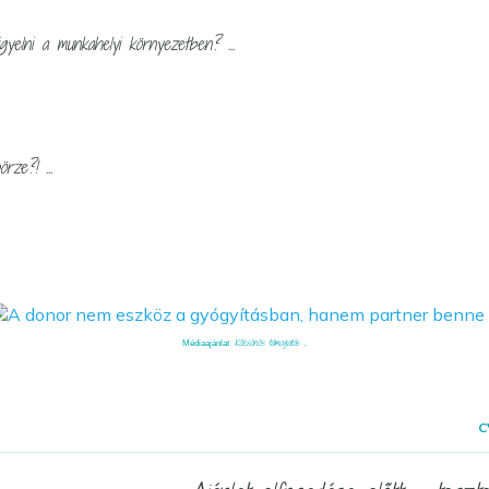
yelni a munkahelyi környezetben? ...
rze?! ...
Kölcsönös támogatás ...
Médiaajánlat
C