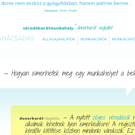
Kölcsönös támogatás ...
Médiaajánlat
donorbarát segédlet
véradóbarátmunkahely
TANÁCSADÁS
ÁLLÁSAJÁNLATOK
MUNKAKÖRÖK
MUNKÁLTAT
— Hogyan ismerhetek meg egy munkahelyet a belé
s
— A nyitott
céges véradások
r
donorbarát
Meglátás
alkalmak lehetnek ilyen ismerkedésre! A regiszt
kérdőív kitöltése közben mindenki várakozik. Ez