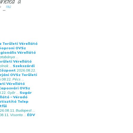
elheted a
...
FAQ
 Területi Vérellátó
Soproni OVSz
ionális Vérellátó
atabánya
...
rületi Vérellátó
olnok
...
Szekszárdi
 Központ
2026.08.22.
jáni OVSz Területi
.08.22.
Pécs
...
eti Vérellátó
Kaposvári OVSz
.22.
Győr
...
Sugár
llátó – Véradó
tisztító Telep
tfűi
26.08.11.
Budapest
...
08.11.
Visonta
...
ÉDV