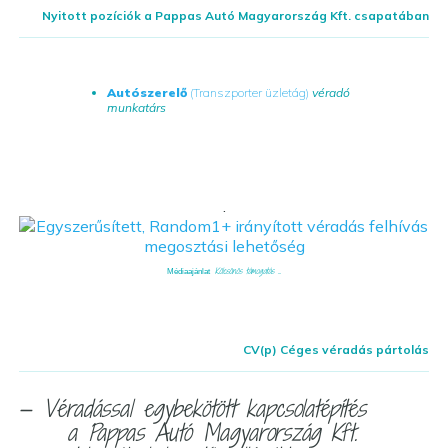
Nyitott pozíciók a Pappas Autó Magyarország Kft. csapatában
Autószerelő
(Transzporter üzletág)
véradó
munkatárs
.
Kölcsönös támogatás ...
Médiaajánlat
CV(p) Céges véradás pártolás
— Véradással egybekötött kapcsolatépítés
a Pappas Autó Magyarország Kft.