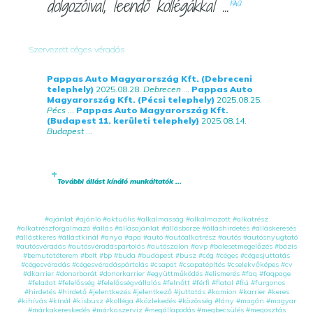
dolgozóival, leendő kollégákkal ...
FAQ
Szervezett céges véradás
Pappas Auto Magyarország Kft. (Debreceni
telephely)
2025.08.28.
Debrecen
...
Pappas Auto
Magyarország Kft. (Pécsi telephely)
2025.08.25.
Pécs
...
Pappas Auto Magyarország Kft.
(Budapest 11. kerületi telephely)
2025.08.14.
Budapest
...
További állást kínáló munkáltatók ...
#ajánlat
#ajánló
#aktuális
#alkalmasság
#alkalmazott
#alkatrész
#alkatrészforgalmazó
#állás
#állásajánlat
#állásbörze
#álláshirdetés
#álláskeresés
#állástkeres
#állástkínál
#anya
#apa
#autó
#autóalkatrész
#autós
#autósnyugtató
#autósvéradás
#autósvéradáspártolás
#autószalon
#avp
#balesetmegelőzés
#bázis
#bemutatóterem
#bolt
#bp
#buda
#budapest
#busz
#cég
#céges
#cégesjuttatás
#cégesvéradás
#cégesvéradáspártolás
#csapat
#csapatépítés
#cselekvőképes
#cv
#dkarrier
#donorbarát
#donorkarrier
#együttműködés
#elismerés
#faq
#faqpage
#feladat
#felelősség
#felelősségvállalás
#felnőtt
#férfi
#fiatal
#fiú
#furgonos
#hirdetés
#hirdető
#jelentkezés
#jelentkező
#juttatás
#kamion
#karrier
#keres
#kihívás
#kínál
#kisbusz
#kolléga
#közlekedés
#közösség
#lány
#magán
#magyar
#márkakereskedés
#márkaszerviz
#megállapodás
#megbecsülés
#megosztás