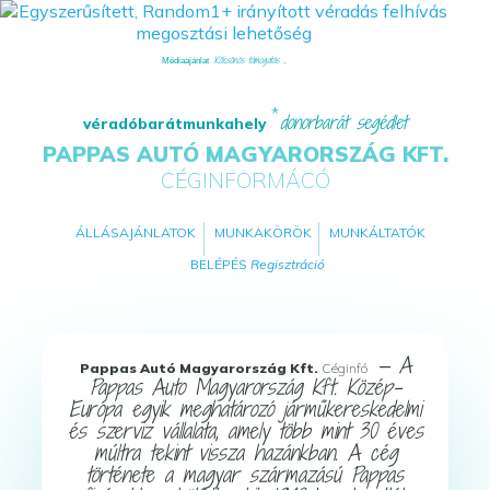
Kölcsönös támogatás ...
Médiaajánlat
donorbarát segédlet
véradóbarátmunkahely
PAPPAS AUTÓ MAGYARORSZÁG KFT.
CÉGINFORMÁCÓ
ÁLLÁSAJÁNLATOK
MUNKAKÖRÖK
MUNKÁLTATÓK
BELÉPÉS
Regisztráció
— A
Pappas Autó Magyarország Kft.
Céginfó
Pappas Auto Magyarország Kft. Közép-
Európa egyik meghatározó járműkereskedelmi
és szerviz vállalata, amely több mint 30 éves
múltra tekint vissza hazánkban. A cég
története a magyar származású Pappas