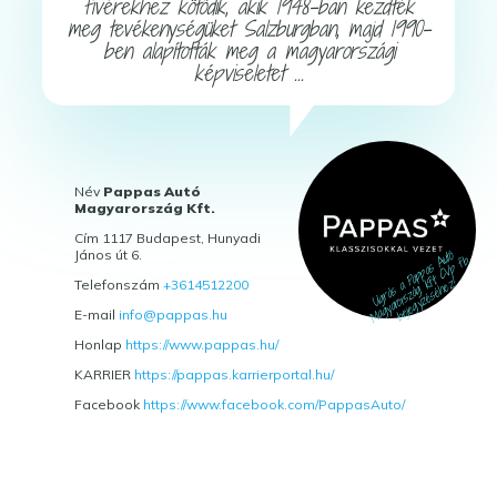
fivérekhez kötődik, akik 1948-ban kezdték
meg tevékenységüket Salzburgban, majd 1990-
ben alapították meg a magyarországi
képviseletet ...
Név
Pappas Autó
Magyarország Kft.
Cím 1117 Budapest, Hunyadi
János út 6.
Telefonszám
+3614512200
E-mail
info@pappas.hu
Honlap
https://www.pappas.hu/
KARRIER
https://pappas.karrierportal.hu/
Facebook
https://www.facebook.com/PappasAuto/