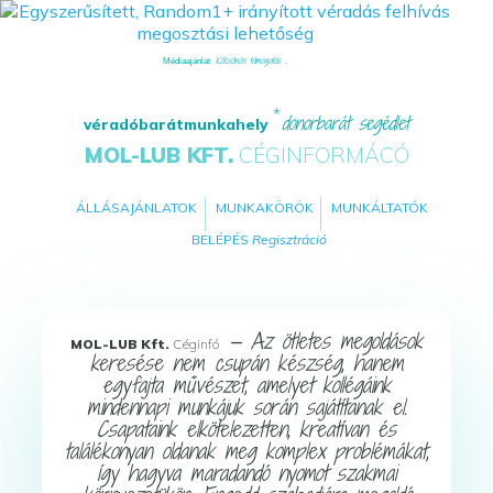
Kölcsönös támogatás ...
Médiaajánlat
donorbarát segédlet
véradóbarátmunkahely
MOL-LUB KFT.
CÉGINFORMÁCÓ
ÁLLÁSAJÁNLATOK
MUNKAKÖRÖK
MUNKÁLTATÓK
BELÉPÉS
Regisztráció
— Az ötletes megoldások
MOL-LUB Kft.
Céginfó
keresése nem csupán készség, hanem
egyfajta művészet, amelyet kollégáink
mindennapi munkájuk során sajátítanak el.
Csapataink elkötelezetten, kreatívan és
találékonyan oldanak meg komplex problémákat,
így hagyva maradandó nyomot szakmai