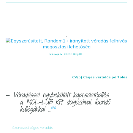
.
Kölcsönös támogatás ...
Médiaajánlat
CV(p) Céges véradás pártolás
— Véradással egybekötött kapcsolatépítés
a MOL-LUB Kft. dolgozóival, leendő
kollégákkal ...
FAQ
Szervezett céges véradás