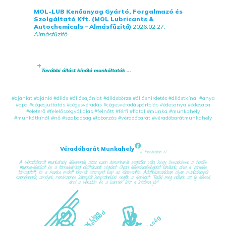
MOL-LUB Kenőanyag Gyártó, Forgalmazó és
Szolgáltató Kft. (MOL Lubricants &
Autochemicals – Almásfüzitő)
2026.02.27.
Almásfüzitő
...
További állást kínáló munkáltatók ...
#ajánlat
#ajánló
#állás
#állásajánlat
#állásbörze
#álláshirdetés
#állástkínál
#anya
#apa
#cégesjuttatás
#cégesvéradás
#cégesvéradáspártolás
#édesanya
#édesapa
#életerő
#felelősségvállalás
#felnőtt
#férfi
#fiatal
#munka
#munkahely
#munkátkínál
#nő
#szabadság
#toborzás
#véradóbarát
#véradóbarátmunkahely
Véradóbarát Munkahely
a facebookon is!
A véradóbarát munkahely állásportál, azaz ezen donorbarát segédlet célja, hogy összekösse a felelős
munkavállalókat és a társadalmilag elkötelezett cégeket. Olyan álláslehetőségeket kínálunk, ahol a véradás
támogatott, és a munka mellett kiemelt szerepet kap az életmentés. Adatbázisunkban olyan munkahelyek
szerepelnek, amelyek rendszeres kitelepült helyszínekkel segítik a donációt. Találd meg nálunk az új állásod,
ahol a véradás és a karrier kéz a kézben jár!