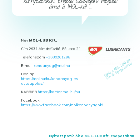
környezetükön. Engedd szabadjára megoldó
éned a MOL-nál ...
Név
MOL-LUB Kft.
Cím 2931 Almásfüzitő, Fő utca 21.
Telefonszám
+3680201296
E-mail
kenoanyag@mol.hu
Honlap
https://mol.hu/hu/kenoanyag-es-
autoapolas/
KARRIER
https://karrier.mol.hu/hu
Facebook
https://www.facebook.com/molkenoanyagok/
Nyitott pozíciók a MOL-LUB Kft. csapatában