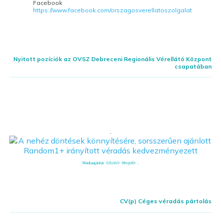
Facebook
https://www.facebook.com/orszagosverellatoszolgalat
Nyitott pozíciók az OVSZ Debreceni Regionális Vérellátó Központ
csapatában
.
Kölcsönös támogatás ...
Médiaajánlat
CV(p) Céges véradás pártolás