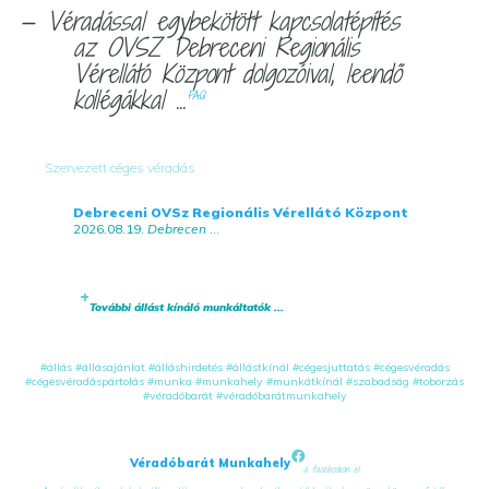
— Véradással egybekötött kapcsolatépítés
az OVSZ Debreceni Regionális
Vérellátó Központ dolgozóival, leendő
kollégákkal ...
FAQ
Szervezett céges véradás
Debreceni OVSz Regionális Vérellátó Központ
2026.08.19.
Debrecen
...
További állást kínáló munkáltatók ...
#állás
#állásajánlat
#álláshirdetés
#állástkínál
#cégesjuttatás
#cégesvéradás
#cégesvéradáspártolás
#munka
#munkahely
#munkátkínál
#szabadság
#toborzás
#véradóbarát
#véradóbarátmunkahely
Véradóbarát Munkahely
a facebookon is!