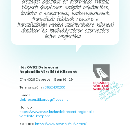
országos logisztikai és információs hálózat,
központi diszpécser szolgálat működtetése,
továbbá a szakorvosok, szakasszisztensek,
transzfúzió felelősök részére a
transzfuziológia minden szakterületére kiterjedő
oktatások és továbbképzések szervezése
illetve megtartása ...
Név
OVSZ Debreceni
Regionális Vérellátó Központ
Cím 4026 Debrecen, Bem tér 19.
Telefonszám
+3652430200
E-mail
debrecen.titkarsag@ovsz.hu
Honlap
https://www.ovsz.hu/hu/debreceni-regionalis-
verellato-kozpont
KARRIER
https://www.ovsz.hu/hu/karrier/