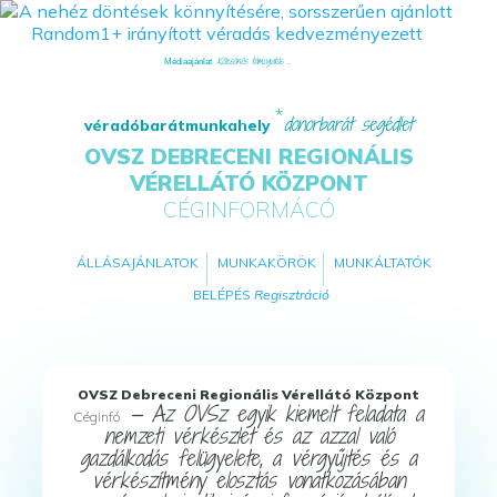
Kölcsönös támogatás ...
Médiaajánlat
donorbarát segédlet
véradóbarátmunkahely
OVSZ DEBRECENI REGIONÁLIS
VÉRELLÁTÓ KÖZPONT
CÉGINFORMÁCÓ
ÁLLÁSAJÁNLATOK
MUNKAKÖRÖK
MUNKÁLTATÓK
BELÉPÉS
Regisztráció
OVSZ Debreceni Regionális Vérellátó Központ
— Az OVSz egyik kiemelt feladata a
Céginfó
nemzeti vérkészlet és az azzal való
gazdálkodás felügyelete, a vérgyűjtés és a
vérkészítmény elosztás vonatkozásában