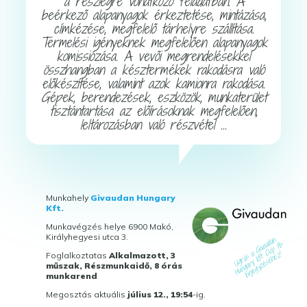
a részlegre vonatkozó feladatban. A
beérkező alapanyagok érkeztetése, mintázása,
címkézése, megfelelő tárhelyre szállítása.
Termelési igényeknek megfelelően alapanyagok
komissiózása. A vevői megrendelésekkel
összhangban a késztermékek rakodásra való
előkészítése, valamint azok kamionra rakodása.
Gépek, berendezések, eszközök, munkaterület
tisztántartása az előírásoknak megfelelően,
leltározásban való részvétel ...
Munkahely
Givaudan Hungary
Kft.
Munkavégzés helye 6900 Makó,
Királyhegyesi utca 3.
Foglalkoztatas
Alkalmazott, 3
műszak, Részmunkaidő, 8 órás
munkarend
Megosztás aktuális
július 12., 19:54
-ig.