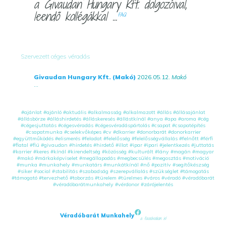
a Givaudan Hungary Kft. dolgozóival,
leendő kollégákkal ...
FAQ
Szervezett céges véradás
Givaudan Hungary Kft. (Makó)
2026.05.12.
Makó
...
#ajánlat
#ajánló
#aktuális
#alkalmasság
#alkalmazott
#állás
#állásajánlat
#állásbörze
#álláshirdetés
#álláskeresés
#állástkínál
#anya
#apa
#aroma
#cég
#cégesjuttatás
#cégesvéradás
#cégesvéradáspártolás
#csapat
#csapatépítés
#csapatmunka
#cselekvőképes
#cv
#dkarrier
#donorbarát
#donorkarrier
#együttműködés
#elismerés
#feladat
#felelősség
#felelősségvállalás
#felnőtt
#férfi
#fiatal
#fiú
#givaudan
#hirdetés
#hirdető
#illat
#ipar
#ipari
#jelentkezés
#juttatás
#karrier
#keres
#kínál
#kirendeltség
#közösség
#kulturált
#lány
#magán
#magyar
#makó
#márkaképviselet
#megállapodás
#megbecsülés
#megosztás
#motiváció
#munka
#munkahely
#munkatárs
#munkátkínál
#nő
#pozitív
#segítőkészség
#siker
#social
#stabilitás
#szabadság
#szerepvállalás
#szükséglet
#támogatás
#támogató
#tervezhető
#toborzás
#türelem
#türelmes
#város
#véradó
#véradóbarát
#véradóbarátmunkahely
#vérdonor
#zárójelentés
Véradóbarát Munkahely
a facebookon is!