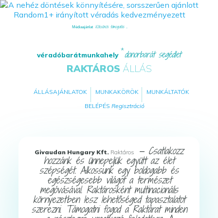
Kölcsönös támogatás ...
Médiaajánlat
donorbarát segédlet
véradóbarátmunkahely
RAKTÁROS
ÁLLÁS
ÁLLÁSAJÁNLATOK
MUNKAKÖRÖK
MUNKÁLTATÓK
BELÉPÉS
Regisztráció
— Csatlakozz
Givaudan Hungary Kft.
Raktáros
hozzánk és ünnepeljük együtt az élet
szépségét. Alkossunk egy boldogabb és
egészségesebb világot a természet
megóvásával. Raktárosként multinacionális
környezetben lesz lehetőséged tapasztalatot
szerezni. Támogatni fogod a Raktárat minden