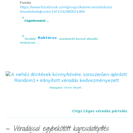
Forrás
https://www.facebook.com/groups/karrier.veradobara
tmunkahely/posts/1472342980531484
Céginformáció ...
Raktáros
További
munkaerőt kereső aktuális
hirdetések ...
.
Kölcsönös támogatás ...
Médiaajánlat
CV(p) Céges véradás pártolás
— Véradással egybekötött kapcsolatépítés