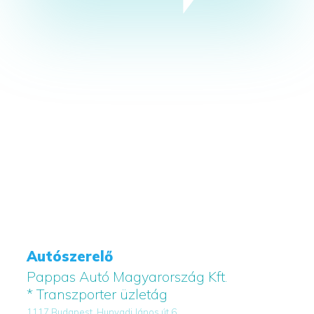
Autószerelő
Pappas Autó Magyarország Kft.
* Transzporter üzletág
1117 Budapest, Hunyadi János út 6.