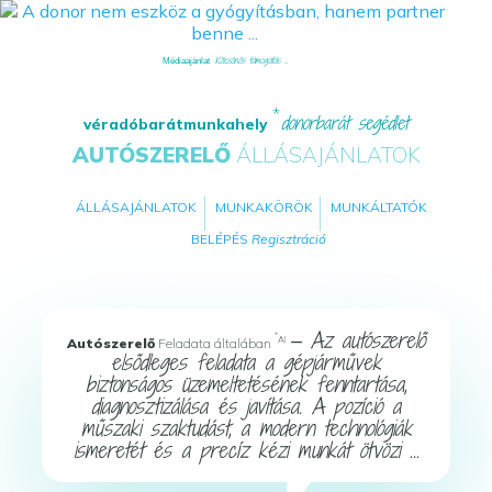
Kölcsönös támogatás ...
Médiaajánlat
donorbarát segédlet
véradóbarátmunkahely
AUTÓSZERELŐ
ÁLLÁSAJÁNLATOK
ÁLLÁSAJÁNLATOK
MUNKAKÖRÖK
MUNKÁLTATÓK
BELÉPÉS
Regisztráció
— Az autószerelő
*
AI
Autószerelő
Feladata általában
elsődleges feladata a gépjárművek
biztonságos üzemeltetésének fenntartása,
diagnosztizálása és javítása. A pozíció a
műszaki szaktudást, a modern technológiák
ismeretét és a precíz kézi munkát ötvözi ...