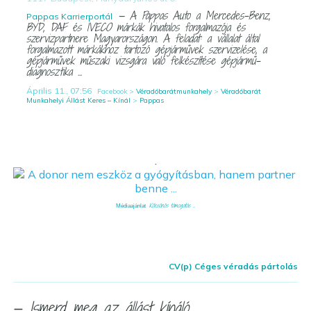
— A Pappas Auto a Mercedes-Benz,
Pappas Karrierportál
BYD, DAF és IVECO márkák hivatalos forgalmazója és
szervizpartnere Magyarországon. A feladat: a vállalat által
forgalmazott márkákhoz tartozó gépjárművek szervizelése, a
gépjárművek műszaki vizsgára való felkészítése gépjármű-
diagnosztika ...
Április 11., 07:56
Facebook >
Véradóbarátmunkahely
>
Véradóbarát
Munkahelyi Állást Keres – Kínál
>
Pappas
.
Kölcsönös támogatás ...
Médiaajánlat
CV(p) Céges véradás pártolás
— Ismerd meg az állást kínáló