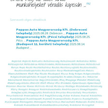
munkahelyeket véradás kapcsán ...
FAQ
Szervezett céges véradások
Pappas Auto Magyarország Kft. (Debreceni
telephely)
2025.08.28.
Debrecen
...
Pappas Auto
Magyarország Kft. (Pécsi telephely)
2025.08.25.
Pécs
...
Pappas Auto Magyarország Kft.
(Budapest 11. kerületi telephely)
2025.08.14.
Budapest
...
#ajánlat
#ajánló
#aktuális
#alkalmasság
#alkalmazott
#alkatrész
#állás
#állásajánlat
#állásbörze
#álláshirdetés
#álláskeresés
#állástkeres
#állástkínál
#anya
#apa
#autó
#autóalkatrész
#autós
#autósnyugtató
#autósvéradás
#autósvéradáspártolás
#autószalon
#avp
#balesetmegelőzés
#bázis
#bemutatóterem
#bolt
#bp
#buda
#budapest
#busz
#cég
#céges
#cégesvéradás
#cégesvéradáspártolás
#csapat
#csapatépítés
#cselekvőképes
#cv
#dkarrier
#donorbarát
#donorkarrier
#együttműködés
#faq
#faqpage
#feladat
#felelősség
#felelősségvállalás
#felnőtt
#férfi
#fiatal
#fiú
#hirdetés
#jelentkezés
#jelentkező
#kamion
#karrier
#keres
#kihívás
#kínál
#kisbusz
#kolléga
#közlekedés
#közösség
#lány
#magán
#magyar
#márkakereskedés
#márkaszerviz
#megállapodás
#megbecsülés
#megosztás
#motiváció
#munka
#munkahely
#munkatárs
#munkátkínál
#nemzetközi
#nő
#segítőkészség
#siker
#sikeres
#social
#stabilitás
#szakdolgozó
#szakképzett
#szerelő
#szerepvállalás
#szerviz
#szolgáltatás
#szükséglet
#támogatás
#támogató
#technikus
#tervezhető
#toborzás
#váltó
#város
#véradó
#véradóbarát
#véradóbarátmunkahely
#vérdonor
#vizsgálat