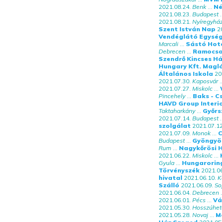
2021.08.24.
Benk
...
Né
2021.08.23.
Budapest
.
2021.08.21.
Nyíregyhá
Szent István Nap
2
Vendéglátó Egysé
Marcali
...
Sástó Hot
Debrecen
...
Ramocsa
Szendrő Kincses H
Hungary Kft. Magl
Általános Iskola
20
2021.07.30.
Kaposvár
..
2021.07.27.
Miskolc
...
Pincehely
...
Baks - C
HAVD Group Interi
Taktaharkány
...
Győrs
2021.07.14.
Budapest
.
szolgálat
2021.07.12
2021.07.09.
Monok
...
C
Budapest
...
Gyöngyös
Rum
...
Nagykőrösi 
2021.06.22.
Miskolc
...
Gyula
...
Hungarorin
Törvényszék
2021.06
hivatal
2021.06.10.
K
Szálló
2021.06.09.
So
2021.06.04.
Debrecen
.
2021.06.01.
Pécs
...
Vá
2021.05.30.
Hosszúhet
2021.05.28.
Novaj
...
M