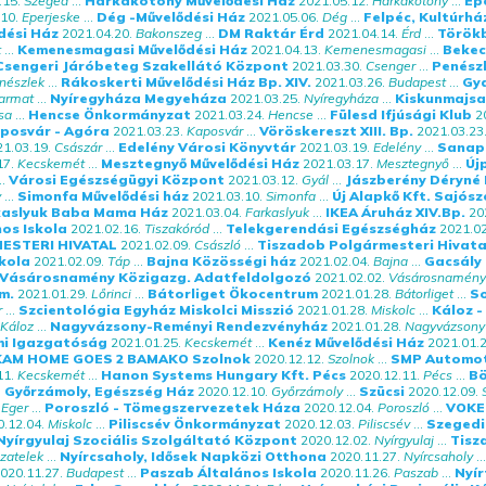
.15.
Szeged
...
Harkakötöny Művelődési Ház
2021.05.12.
Harkakötöny
...
Ep
10.
Eperjeske
...
Dég -Művelődési Ház
2021.05.06.
Dég
...
Felpéc, Kultúrhá
dési Ház
2021.04.20.
Bakonszeg
...
DM Raktár Érd
2021.04.14.
Érd
...
Török
t
...
Kemenesmagasi Művelődési Ház
2021.04.13.
Kemenesmagasi
...
Bekec
Csengeri Járóbeteg Szakellátó Központ
2021.03.30.
Csenger
...
Penész
nészlek
...
Rákoskerti Művelődési Ház Bp. XIV.
2021.03.26.
Budapest
...
Gy
armat
...
Nyíregyháza Megyeháza
2021.03.25.
Nyíregyháza
...
Kiskunmajsa
sa
...
Hencse Önkormányzat
2021.03.24.
Hencse
...
Fülesd Ifjúsági Klub
2
posvár - Agóra
2021.03.23.
Kaposvár
...
Vöröskereszt XIII. Bp.
2021.03.23
1.03.19.
Császár
...
Edelény Városi Könyvtár
2021.03.19.
Edelény
...
Sanap
17.
Kecskemét
...
Mesztegnyő Művelődési Ház
2021.03.17.
Mesztegnyő
...
Új
..
Városi Egészségügyi Központ
2021.03.12.
Gyál
...
Jászberény Déryné
y
...
Simonfa Művelődési ház
2021.03.10.
Simonfa
...
Új Alapkő Kft. Sajós
kaslyuk Baba Mama Ház
2021.03.04.
Farkaslyuk
...
IKEA Áruház XIV.Bp.
20
os Iskola
2021.02.16.
Tiszakóród
...
Telekgerendási Egészségház
2021.02
ESTERI HIVATAL
2021.02.09.
Császló
...
Tiszadob Polgármesteri Hivata
skola
2021.02.09.
Táp
...
Bajna Közösségi ház
2021.02.04.
Bajna
...
Gacsály 
Vásárosnamény Közigazg. Adatfeldolgozó
2021.02.02.
Vásárosnamény
zm.
2021.01.29.
Lőrinci
...
Bátorliget Ökocentrum
2021.01.28.
Bátorliget
...
S
r
...
Szcientológia Egyház Miskolci Misszió
2021.01.28.
Miskolc
...
Káloz 
Káloz
...
Nagyvázsony-Reményi Rendezvényház
2021.01.28.
Nagyvázsony
mi Igazgatóság
2021.01.25.
Kecskemét
...
Kenéz Művelődési Ház
2021.01.2
KAM HOME GOES 2 BAMAKO Szolnok
2020.12.12.
Szolnok
...
SMP Automot
11.
Kecskemét
...
Hanon Systems Hungary Kft. Pécs
2020.12.11.
Pécs
...
Bö
.
Győrzámoly, Egészség Ház
2020.12.10.
Győrzámoly
...
Szücsi
2020.12.09.
Eger
...
Poroszló - Tömegszervezetek Háza
2020.12.04.
Poroszló
...
VOKE
.12.04.
Miskolc
...
Piliscsév Önkormányzat
2020.12.03.
Piliscsév
...
Szegedi
Nyírgyulaj Szociális Szolgáltató Központ
2020.12.02.
Nyírgyulaj
...
Tisz
szatelek
...
Nyírcsaholy, Idősek Napközi Otthona
2020.11.27.
Nyírcsaholy
...
020.11.27.
Budapest
...
Paszab Általános Iskola
2020.11.26.
Paszab
...
Nyír