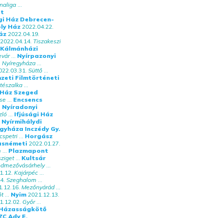
naliga
...
t
i Ház Debrecen-
ly Ház
2022.04.22.
áz
2022.04.19.
2022.04.14.
Tiszakeszi
Kálmánházi
evár
...
Nyírpazonyi
.
Nyíregyháza
...
022.03.31.
Süttő
...
zeti Filmtörténeti
tészalka
...
i Ház Szeged
lse
...
Encsencs
.
Nyíradonyi
zló
...
Ifjúsági Ház
Nyírmihálydi
gyháza Inczédy Gy.
cspetri
...
Horgász
asnémeti
2022.01.27.
m
...
Plazmapont
ziget
...
Kultsár
dmezővásárhely
...
1.12.
Kajárpéc
...
4.
Szeghalom
...
.12.16.
Mezőnyárád
...
ót
...
Nyim
2021.12.13.
1.12.02.
Győr
...
 Házasságkötő
ZC Ady E.