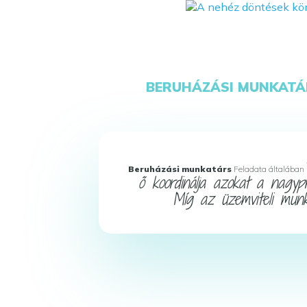
BERUHÁZÁSI MUNKATÁ
Beruházási munkatárs
Feladata általában
ő koordinálja azokat a nagypr
Míg az üzemviteli munk