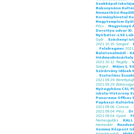
Szakképző Iskoláj
Bakonynána Kultú
Nemzetközi Repülő
Kormányhivatal K
Nagytemplom Gyül
Pécs
...
Nagyvisnyó Á
Dorottya udvar XI.
Nyírbátor-LSE Lab
Győr
...
Széchenyi Is
2021.10.15.
Szeged
...
...
Felsőregmec
2021.
Balatonalmádi - K
Hódmezővásárhely
2021.10.12.
Regöly
...
V
Szeged
...
Május 1. S
Szivárvány Idősek 
...
Eszterlánc Észak
2021.09.29.
Berettyóúj
2021.09.29.
Balassagy
Nyíregyháza CSL P
iskola-Víztorony 
Panorama Offices 
Papkeszi-Kultúrhá
2021.09.06.
Csincse
...
2021.09.04.
Pécs
...
Dr
2021.09.04.
Gyúró
...
F
Nemesgulács
...
KALL 
Nemeskér
...
Rendvéde
Gemma Központ Is
Nógrádszakál
...
MVM N