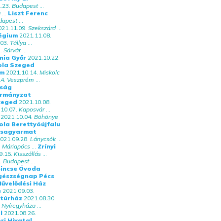
.23.
Budapest
...
g
...
Liszt Ferenc
dapest
...
021.11.09.
Szekszárd
...
égium
2021.11.08.
03.
Tállya
...
.
Sárvár
...
nia Győr
2021.10.22.
kola Szeged
em
2021.10.14.
Miskolc
4.
Veszprém
...
kság
ormányzat
Szeged
2021.10.08.
10.07.
Kaposvár
...
2021.10.04.
Böhönye
la Berettyóújfalu
ssagyarmat
021.09.28.
Lánycsók
...
.
Máriapócs
...
Zrínyi
9.15.
Kisszállás
...
.
Budapest
...
incse Óvoda
Egészségnap Pécs
Művelődési Ház
s
2021.09.03.
túrház
2021.08.30.
Nyíregyháza
...
l
2021.08.26.
ri Hivatal