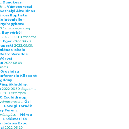
..
Dunakeszi
ös
...
Vámosoroszi
bethelyi Általános
árosi Baptista
Balatonlelle -
Nyíregyháza
0.12.
Zalaegerszeg
...
.
Egy vérből
)
2022.09.21.
Orosháza
. Eger
2022.09.20.
dapest)
2022.09.09.
alános Iskola
 Retro Véradás
Városi
on
2022.08.03.
kércs
...
. Orosháza
Konferencia Központ
gdány
Püspökladány,
n
2022.06.30.
Sopron
...
6.28.
Esztergom
...
C.Családi nap
Vámosoroszi
...
Ősi -
...
Lovagi Tornák
sy Ferenc
Máriapócs
...
Héreg
..
Erdészeti és
ertvárosi Expo
zi
2022.05.10.