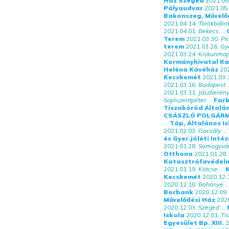
Ház Szeged
2021.05
Pályaudvar
2021.05.
Bakonszeg, Művelő
2021.04.14.
Törökbálin
2021.04.01.
Bekecs
...
Terem
2021.03.30.
Pe
terem
2021.03.26.
Gy
2021.03.24.
Kiskunmaj
Kormányhivatal Ka
Heléna Kávéház
202
Kecskemét
2021.03.
2021.03.16.
Budapest
.
2021.03.11.
Jászberén
Sajószentpéter
...
Far
Tiszakóród Általán
CSÁSZLÓ POLGÁRM
...
Táp, Általános I
2021.02.03.
Gacsály
...
és Gyer.jóléti Inté
2021.01.28.
Somogyvá
Otthona
2021.01.28.
Katasztrófavédel
2021.01.19.
Kötcse
...
Kecskemét
2020.12.
2020.12.10.
Böhönye
..
Borbank
2020.12.09.
Művelődési Ház
2020
2020.12.03.
Szeged
...
Iskola
2020.12.01.
Ti
Egyesület Bp. XIII.
2