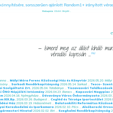
Kölcsönös támogatás ...
Médiaajánlat
C
— Ismerd meg az állást kínáló mun
véradás kapcsán ...
FAQ
anna
...
Mályi Móra Ferenc Közösségi Ház és Könyvtár
2026.05.20.
Mályi
.
zsöny
...
Sarkadi Rendőrkapitányság
2026.05.14.
Sarkad
...
Tesco- Szent
i Szolgáltató Zrt.
2026.05.04.
Tatabánya
...
Tiszavasvári Találkozások
i ÖNO Népjóléti Intézmény
2026.04.23.
Baracs
...
Kaposvári Nagypiac
2
em
2026.04.16.
Nyíregyháza
...
Dévaványa Város Önkormányzata
2026.03.
um XIX.Bp.
2026.03.26.
Budapest
...
Cegléd és Térsége Ipartestület
2026.
ődési Ház
2026.03.19.
Hidasnémeti
...
Balatonkiliti Református Közössé
yai Kereskedelmi és Iparkamara
2026.02.10.
Pécs
...
Alsóberecki Orvos
lgármesteri Hivatal
2026.02.02.
Biri
...
Szeghalmi Rendőrkapitányság
2