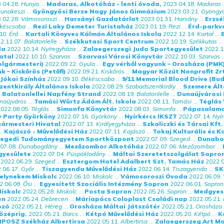
.04.28.
Hunya
...
Madaras, Alkotóház - lenti óvoda,
2023.04.18.
Madaras
.
unakeszi
...
Gyöngyösi Berze Nagy János Gimnázium
2023.03.21.
Gyöngy
.02.28.
Vámosoroszi
...
Harsányi Gazdatárlat
2023.01.31.
Harsány
...
Erzsé
késcsaba
...
Rezi Laky Demeter Turistaház
2023.01.19.
Rezi
...
Érd-parkv
10.
Érd
...
Kartali Könyves Kálmán Általános Iskola
2022.12.14.
Kartal
...
2.11.07.
Balatonlelle
...
Székkutasi Sport Centrum
2022.10.19.
Székkutas
...
da
2022.10.14.
Nyíregyháza
...
Zalaegerszegi Judo Sportegyesület
2022.1
vatal
2022.10.10.
Szarvas
...
Szarvasi Városi Könyvtár
2022.10.03.
Szarvas
..
olgármesteri)
2022.09.22.
Gyula
...
Egy vérből vagyunk – Orosháza (PMK
k – Kiskőrös (Petőfi)
2022.09.21.
Kiskőrös
...
Magyar Közút Nonprofit Zrt
Jókai Színház
2022.09.10.
Békéscsaba
...
9/11 Memorial Blood Drive (Bu
entkirály Általános Iskola
2022.08.29.
Szabadszentkirály
...
Szemere Ált
.
Balatonlellei Napfény Strand
2022.08.19.
Balatonlelle
...
Dunaújvárosi
naújváros
...
Tamási Würtz Ádám Ált. Iskola
2022.08.11.
Tamási
...
Téglás 
022.08.05.
Téglás
...
Simonfa Könyvtár
2022.08.03.
Simonfa
...
Pápasalam
y Party Györköny
2022.07.16.
Györköny
...
Nyírkércs IKSZT
2022.07.14.
Nyír
gármesteri Hivatal
2022.07.13.
Királyegyháza
...
Szkaliczki és Társai Kft
..
Kajászó - Művelődési Ház
2022.07.11.
Kajászó
...
Tokaj Kulturális és 
egedi Tudományegyetem Sportközpont
2022.07.09.
Szeged
...
Dunabo
07.08.
Dunabogdány
...
Mezőzombor Alkotóház
2022.07.06.
Mezőzombor
...
gyesülete
2022.07.04.
Püspökladány
...
Máltai Szeretetszolgálat Sopro
2022.06.29.
Szeged
...
Esztergom Hotel Adalbert Szt. Tamás Ház
2022.0
.06.17.
Győr
...
Tiszagyenda Művelődési Ház
2022.06.14.
Tiszagyenda
...
SK
elynekem Miskolc
2022.06.10.
Miskolc
...
Vámosoroszi Óvoda
2022.06.09.
2.06.08.
Ősi
...
Egyesített Szociális Intézmény Sopron
2022.06.01.
Sopron
iskolc
2022.05.28.
Miskolc
...
Posta Sopron
2022.05.26.
Sopron
...
Medgyes
en
2022.05.24.
Debrecen
...
Máriapócs Coloplast Családi nap
2022.05.21.
ozó
2022.05.21.
Héreg
...
Orosháza Máltai Játszótér
2022.05.21.
Orosháza
.
Középrig.
2022.05.21.
Barcs
...
Kétpó Művelődési Ház
2022.05.20.
Kétpó
...
K
IPOSZ Székház Albertirsa
2022.05.11.
Albertirsa
...
Zalaegerszeg Art Mo