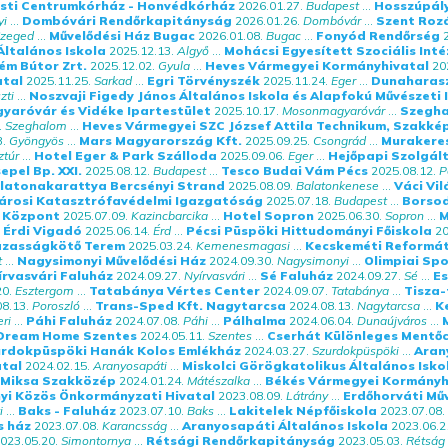
sti Centrumkórház - Honvédkórház
2026.01.27.
Budapest
...
Hosszúpály
yi
...
Dombóvári Rendőrkapitányság
2026.01.26.
Dombóvár
...
Szent Rozá
zeged
...
Művelődési Ház Bugac
2026.01.08.
Bugac
...
Fonyód Rendőrség
Általános Iskola
2025.12.13.
Algyő
...
Mohácsi Egyesített Szociális Int
ém Bútor Zrt.
2025.12.02.
Gyula
...
Heves Vármegyei Kormányhivatal
20
atal
2025.11.25.
Sarkad
...
Egri Törvényszék
2025.11.24.
Eger
...
Dunaharasz
zti
...
Noszvaji Figedy János Általános Iskola és Alapfokú Művészeti 
aróvár és Vidéke Ipartestület
2025.10.17.
Mosonmagyaróvár
...
Szegha
.
Szeghalom
...
Heves Vármegyei SZC József Attila Technikum, Szakkép
3.
Gyöngyös
...
Mars Magyarország Kft.
2025.09.25.
Csongrád
...
Murakeres
ztúr
...
Hotel Eger & Park Szálloda
2025.09.06.
Eger
...
Hejőpapi Szolgál
epel Bp. XXI.
2025.08.12.
Budapest
...
Tesco Budai Vám Pécs
2025.08.12.
P
latonakarattya Bercsényi Strand
2025.08.09.
Balatonkenese
...
Váci Vi
árosi Katasztrófavédelmi Igazgatóság
2025.07.18.
Budapest
...
Borsod
 Központ
2025.07.09.
Kazincbarcika
...
Hotel Sopron
2025.06.30.
Sopron
...
M
Érdi Vigadó
2025.06.14.
Érd
...
Pécsi Püspöki Hittudományi Főiskola
20
zasságkötő Terem
2025.03.24.
Kemenesmagasi
...
Kecskeméti Reformá
t
...
Nagysimonyi Művelődési Ház
2024.09.30.
Nagysimonyi
...
Olimpiai Sp
írvasvári Faluház
2024.09.27.
Nyírvasvári
...
Sé Faluház
2024.09.27.
Sé
...
E
20.
Esztergom
...
Tatabánya Vértes Center
2024.09.07.
Tatabánya
...
Tisza-
8.13.
Poroszló
...
Trans-Sped Kft. Nagytarcsa
2024.08.13.
Nagytarcsa
...
K
ri
...
Páhi Faluház
2024.07.08.
Páhi
...
Pálhalma
2024.06.04.
Dunaújváros
...
Dream Home Szentes
2024.05.11.
Szentes
...
Cserhát Különleges Mentő
rdokpüspöki Hanák Kolos Emlékház
2024.03.27.
Szurdokpüspöki
...
Aran
atal
2024.02.15.
Aranyosapáti
...
Miskolci Görögkatolikus Általános Isko
 Miksa Szakközép
2024.01.24.
Mátészalka
...
Békés Vármegyei Kormányh
yi Közös Önkormányzati Hivatal
2023.08.09.
Látrány
...
Erdőhorváti Mű
i
...
Baks - Faluház
2023.07.10.
Baks
...
Lakitelek Népfőiskola
2023.07.08.
s ház
2023.07.08.
Karancsság
...
Aranyosapáti Általános Iskola
2023.06.2
023.05.20.
Simontornya
...
Rétsági Rendőrkapitányság
2023.05.03.
Rétság