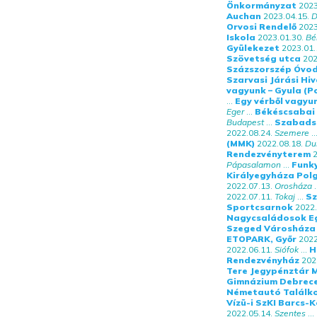
Önkormányzat
2023
Auchan
2023.04.15.
D
Orvosi Rendelő
2023
Iskola
2023.01.30.
Bé
Gyülekezet
2023.01.
Szövetség utca
202
Százszorszép Óvo
Szarvasi Járási Hi
vagyunk – Gyula (P
...
Egy vérből vagyun
Eger
...
Békéscsabai 
Budapest
...
Szabadsz
2022.08.24.
Szemere
..
(MMK)
2022.08.18.
Du
Rendezvényterem
2
Pápasalamon
...
Funk
Királyegyháza Pol
2022.07.13.
Orosháza
.
2022.07.11.
Tokaj
...
Sz
Sportcsarnok
2022.
Nagycsaládosok E
Szeged Városháza
ETOPARK, Győr
2022
2022.06.11.
Siófok
...
H
Rendezvényház
202
Tere Jegypénztár M
Gimnázium Debrec
Németautó Találk
Vízü-i SzKI Barcs-
2022.05.14.
Szentes
...