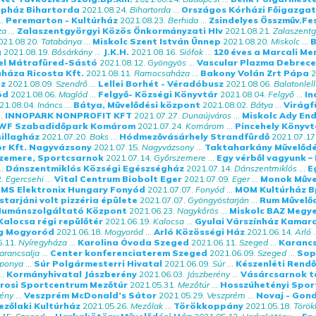
pház Bihartorda
2021.08.24.
Bihartorda
...
Országos Kórházi Főigazgat
..
Peremarton - Kultúrház
2021.08.23.
Berhida
...
Zsindelyes Összműv.Fe
za
...
Zalaszentgyörgyi Közös Önkormányzati HIv
2021.08.21.
Zalaszentg
021.08.20.
Tatabánya
...
Miskolc Szent István Ünnep
2021.08.20.
Miskolc
...
B
g
2021.08.19.
Bősárkány
...
J.K.H.
2021.08.16.
Siófok
...
120 éves a Marcali Me
el Mátrafüred-Sástó
2021.08.12.
Gyöngyös
...
Vascular Plazma Debrec
háza Ricosta Kft.
2021.08.11.
Ramocsaháza
...
Bakony Volán Zrt Pápa
2
áz
2021.08.09.
Szendrő
...
Lellei Borhét - Véradóbusz
2021.08.06.
Balatonlel
ód
2021.08.06.
Maglód
...
Felgyő- Községi Könyvtár
2021.08.04.
Felgyő
...
In
21.08.04.
Ináncs
...
Bátya, Művelődési központ
2021.08.02.
Bátya
...
Virágf
.
INNOPARK NONPROFIT KFT
2021.07.27.
Dunaújváros
...
Miskolc Ady End
WF Szabadidőpark Komárom
2021.07.24.
Komárom
...
Pincehely Könyvt
sillagház
2021.07.20.
Baks
...
Hódmezővásárhely Strandfürdő
2021.07.17
or Kft. Nagyvázsony
2021.07.15.
Nagyvázsony
...
Taktaharkány Művelődé
zemere, Sportcsarnok
2021.07.14.
Győrszemere
...
Egy vérből vagyunk 
..
Dánszentmiklós Községi Egészségház
2021.07.14.
Dánszentmiklós
...
E
.
Egercsehi
...
Vital Centrum Biobolt Eger
2021.07.09.
Eger
...
Monok Műve
MS Elektronix Hungary Fonyód
2021.07.07.
Fonyód
...
MOM Kultúrház B
tarjáni volt pizzéria épülete
2021.07.07.
Gyöngyöstarján
...
Rum Művelőd
Humánszolgáltató Központ
2021.06.23.
Nagykőrös
...
Miskolc BAZ Megy
Kalocsa régi repülőtér
2021.06.19.
Kalocsa
...
Gyulai Várszínház Kamar
g Mogyoród
2021.06.18.
Mogyoród
...
Arló Közösségi Ház
2021.06.14.
Arló
.
.11.
Nyíregyháza
...
Karolina Óvoda Szeged
2021.06.11.
Szeged
...
Karancs
arancsalja
...
Center konferenciaterem Szeged
2021.06.09.
Szeged
...
Sop
ponya
...
Súr Polgármesterri Hivatal
2021.06.09.
Súr
...
Készenléti Rend
..
Kormányhivatal Jászberény
2021.06.03.
Jászberény
...
Vásárcsarnok t
rosi Sportcentrum Mezőtúr
2021.05.31.
Mezőtúr
...
Hosszúhetényi Spor
ény
...
Veszprém McDonald’s Sátor
2021.05.29.
Veszprém
...
Novaj - Gon
ezőlaki Kultúrház
2021.05.26.
Mezőlak
...
Törökkoppány
2021.05.18.
Törö