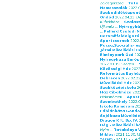
Zalaegerszeg
...
Tata 
Nemesszalók
2022.0
Szabadidőközpon
Ondód
2022.04.23.
D
Kübekháza
...
Szalasz
Újkenéz
...
Nyíregyh
...
Pellérd Családi 
Baromfifeldolgozó 
Sportcsarnok
2022.
Pacsa,Szociális- é
Jármi Művelődési H
Élménypark Ózd
202
Nyíregyháza Európ
2022.03.19.
Szeged
...
Közösségi Ház
2022
Református Egyhá
Debrecen
2022.02.22
Művelődési Ház
2022
Szakközépiskola
2
Ház Cibakháza
2022
Hidasnémeti
...
Apost
Szombathely
2022.0
Iskola Komárom
20
Fábiánháza Gondo
Sajókaza Művelődé
Diagon Kft. Bp. IV.
Dég - Művelődési h
Nyim
...
Tatabánya V
Miklósi
2021.11.30.
M
terem
2021.11.25.
Ad