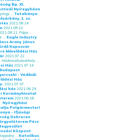
óság Bp. XI.
sztivál Nyíregyháza
yörgy
...
Tatabánya
ősárkány, 1. sz.
ntés
2021.08.14.
en
2021.08.12.
021.08.11.
Pápa
...
le
...
Eagle Industry
áncs Arany János
ürdő Kaposvár
re Művelődési Ház
ár
2021.07.22.
.
Hódmezővásárhely
...
si Ház
2021.07.14.
– Budapest
gercsehi - Védőnői
lődési Ház
p.
2021.07.07.
ési ház
2021.06.29.
ei Kormányhivatal
aterem
2021.06.18.
..
Nyíregyházi
alja Polgármesteri
onya - Ifjúsági
őrség Debrecen
árgyalóterem Pécs
tegyesület
dozási Központ
kkoppány
...
Katolikus