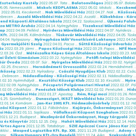
Eszterházy Kastély
2022.05.07.
Tata
...
Balatonvilágos
2022.05.07.
Balato
5.05.
Nemesszalók
...
Miskolc KEDPLASMA
2022.05.02.
Miskolc
...
Kecskemé
t
2022.05.01.
Kecskemét
...
Nak Művelődési Ház
2022.04.27.
Nak
...
Közösség
ebrecen
...
Aszaló Művelődési Ház
2022.04.22.
Aszaló
...
Kübekháza - Káro
end Központi Általános Iskola
2022.04.22.
Szalaszend
...
Újkenéz Faluh
áza METRO Áruház
2022.04.14.
Nyíregyháza
...
Tiszakeszi Művelődési Ház
Nap
2022.04.09.
Pellérd
...
Nyírderzs Művelődési Ház
2022.04.07.
Nyírderzs
...
Kft.
2022.04.05.
Kálmánháza
...
Tüskevár Művelődési Ház
2022.04.05.
Tüsk
04.04.
Nyírpazony
...
Nyíregyháza MÁV Vonatkísérő Laktanya
2022.04.04
s Gyermekjóléti Szolg
2022.04.01.
Pacsa
...
Süttő Közösségi Udvarház
2
áz
2022.03.29.
Jármi
...
Papos Közösségi Ház
2022.03.29.
Papos
...
NFÉ Nem
2.03.26.
Ózd
...
Mátészalka Képes Géza Általános Iskola
2022.03.23.
Má
ai Üzleti Gimnázium
2022.03.22.
Nyíregyháza
...
Petőfi-telepi Művelődés
Súr Óvoda
2022.03.07.
Súr
...
Nyírgelse Művelődési Ház
2022.03.02.
Nyírge
.02.25.
Encsencs
...
Hernádnémeti Orvosszálló
2022.02.24.
Hernádnémeti
..
zközség
2022.02.23.
Nyíradony
...
Császló Nyugdíjas Klub
2022.02.22.
Csás
.
Debrecen
...
Nádasdladány - Közösségi Ház
2022.02.11.
Nádasdladány
...
.02.10.
Nyírmihálydi
...
Kesztölci Községi Klub
2022.02.10.
Kesztölc
...
Nyíre
022.02.09.
Nyíregyháza
...
Pócspetri Polgármesteri Hivatal
2022.02.07.
Pó
.02.03.
Cibakháza
...
Penészlek Idősek Klubja
2022.02.02.
Penészlek
...
Hid
ag Művelődési Ház
2022.01.27.
Apostag
...
Rém, Régi mozi
2022.01.26.
Ré
1.25.
Szombathely
...
Dunasziget, IKSZT Művelődési ház
2022.01.20.
Dunas
22.01.14.
Komárom
...
Jan-Ker 2001 Kft. Hódmezővásárhely
2022.01.12.
Hó
zási Központ
2022.01.12.
Fábiánháza
...
Kajárpéc, Önkormányzat
2022.0
si Ház
2022.01.11.
Sajókaza
...
Vállalkozói Központ Szeghalom
2022.01.0
2021.12.21.
Budapest
...
Mezőnyárád Önkormányzat, Nagy tárgyaló
2021
áz és Könyvtár
2021.12.15.
Dég
...
Hahót Müvelődési Ház
2021.12.14.
Hah
értes Agora
2021.12.05.
Tatabánya
...
SZIE Apáczai Csere János Kar
202
iklósi
...
Masped Logisztika Kft. Bp. XXI.
2021.11.29.
Budapest
...
Adony -
ony
...
Silkem Hungary Kft-Orv.Rendelő
2021.11.24.
Ajka
...
Szekszárdi S