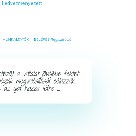
MUNKÁLTATÓK
BELÉPÉS
Regisztráció
ő) a vállalat jövőjébe fektet:
ógiák megvalósítását célozzák.
az újat hozza létre ...