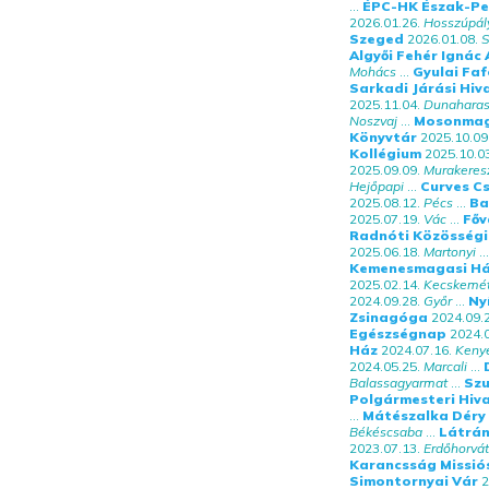
...
ÉPC-HK Észak-Pe
2026.01.26.
Hosszúpál
Szeged
2026.01.08.
S
Algyői Fehér Ignác 
Mohács
...
Gyulai Faf
Sarkadi Járási Hiv
2025.11.04.
Dunaharas
Noszvaj
...
Mosonmagy
Könyvtár
2025.10.09
Kollégium
2025.10.0
2025.09.09.
Murakeres
Hejőpapi
...
Curves Cs
2025.08.12.
Pécs
...
Ba
2025.07.19.
Vác
...
Főv
Radnóti Közösségi
2025.06.18.
Martonyi
...
Kemenesmagasi Há
2025.02.14.
Kecskemé
2024.09.28.
Győr
...
Ny
Zsinagóga
2024.09.
Egészségnap
2024.0
Ház
2024.07.16.
Kenye
2024.05.25.
Marcali
...
Balassagyarmat
...
Szu
Polgármesteri Hiv
...
Mátészalka Déry
Békéscsaba
...
Látrán
2023.07.13.
Erdőhorvát
Karancsság Missió
Simontornyai Vár
2