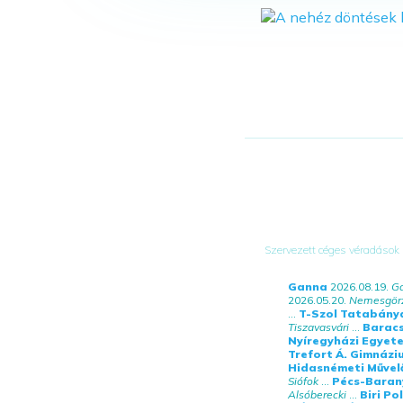
Szervezett céges véradások
Ganna
2026.08.19.
G
2026.05.20.
Nemesgör
...
T-Szol Tatabánya
Tiszavasvári
...
Baracs
Nyíregyházi Egyet
Trefort Á. Gimnázi
Hidasnémeti Művel
Siófok
...
Pécs-Baran
Alsóberecki
...
Biri Po