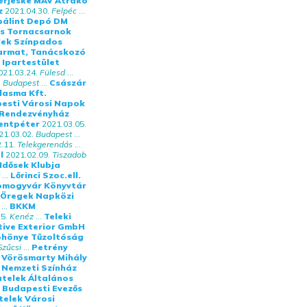
erjeske MÁV Átrakó
z
2021.04.30.
Felpéc
...
bálint Depó DM
s Tornacsarnok
lek Színpados
armat, Tanácskozó
 Ipartestület
021.03.24.
Fülesd
...
.
Budapest
...
Császár
lasma Kft.
pesti Városi Napok
 Rendezvényház
zentpéter
2021.03.05.
21.03.02.
Budapest
...
.11.
Telekgerendás
...
l
2021.02.09.
Tiszadob
Idősek Klubja
...
Lőrinci Szoc.ell.
omogyvár Könyvtár
- Öregek Napközi
...
BKKM
5.
Kenéz
...
Teleki
ive Exterior GmbH
hönye Tűzoltóság
Szűcsi
...
Petrény
 Vörösmarty Mihály
 Nemzeti Színház
atelek Általános
Budapesti Evezős
telek Városi