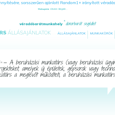
Kölcsönös támogatás ...
Médiaajánlat
donorbarát segédlet
véradóbarátmunkahely
RS
ÁLLÁSAJÁNLATOK
ÁLLÁSAJÁNLATOK
MUNKAKÖRÖK
— A beruházási munkatárs (vagy beruházási ügyintéz
*
AI
ojekteket, amelyek új épületek, gépsorok vagy technol
atárs a meglévőt működteti, a beruházási munkatárs 
.