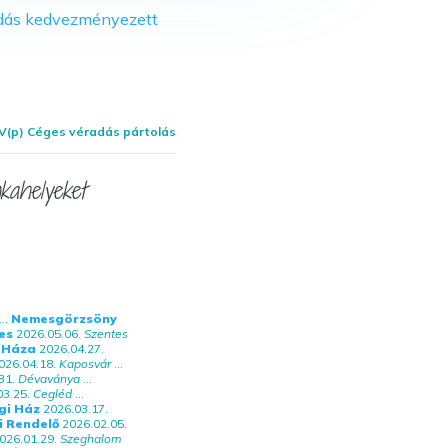
V(p) Céges véradás pártolás
kahelyeket
..
Nemesgörzsöny
es
2026.05.06.
Szentes
 Háza
2026.04.27.
026.04.18.
Kaposvár
...
31.
Dévaványa
...
03.25.
Cegléd
...
gi Ház
2026.03.17.
i Rendelő
2026.02.05.
026.01.29.
Szeghalom