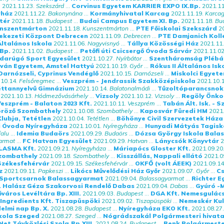
a
2021.11.23.
Szekszárd
...
Corvinus Egyetem KARRIER EXPO IX.Bp.
2021.11
rház
2021.11.22.
Bakonynána
...
Kormányhivatal Karcag
2021.11.19.
Karca
tér
2021.11.18.
Budapest
...
Budai Campus Egyetem XI. Bp.
2021.11.18.
Bu
unszentmárton
2021.11.18.
Kunszentmárton
...
PTE Főiskolai Szekszárd
2
ekezeti Központ Debrecen
2021.11.09.
Debrecen
...
PTE Damjanich Koll
ltalános Iskola
2021.11.06.
Nagyvisnyó
...
Tállya Közösségi Ház
2021.11.
 Bp.
2021.11.02.
Budapest
...
Petőfi úti Csicsergő Óvoda Sárvár
2021.11.02
darúgó Sport Egyesület
2021.10.27.
Nyírbátor
...
Szentháromság Plébá
tván Egyetem, Amstel Hattyú
2021.10.19.
Győr
...
Rókus II Általános Is
Darnózseli, Cyprinus Vendéglő
2021.10.15.
Darnózseli
...
Miskolci Egyet
10.14.
Felsőregmec
...
Veszprém - Jendrassik Szakközépiskola
2021.10.1
éttannyelvű Gimnázium
2021.10.14.
Balatonalmádi
...
Tűzoltóparancsno
2021.10.13.
Hódmezővásárhely
...
Vizsoly
2021.10.12.
Vizsoly
...
Regöly Önk
eszprém - Balaton 2023 Kft.
2021.10.11.
Veszprém
...
Tabán Ált. Isk. - 
öröző Szombathely
2021.10.08.
Szombathely
...
Kaposvár Füredi HM
2021.
Klubja, Tetétlen
2021.10.04.
Tetétlen
...
Böhönye Civil Szervezetek Háza
i Óvoda Nyíregyháza
2021.10.01.
Nyíregyháza
...
Hunyadi Mátyás Tagisko
falu
...
Idemia Budaörs
2021.09.29.
Budaörs
...
Dózsa György Iskola Bala
armat
...
FC Hatvan Egyesület
2021.09.29.
Hatvan
...
Lánycsók Könyvtár
2
LASMA Kft.
2021.09.21.
Nyíregyháza
...
Máriapócs Gloster Kft.
2021.09.20
Szombathely
2021.09.18.
Szombathely
...
Kisszállás, Nappali ellátó
2021.0
Székesfehérvár
2021.09.15.
Székesfehérvár
...
OKFŐ (volt ÁEEK)
2021.09.14
z
2021.09.11.
Papkeszi
...
Likócs Művelődési Ház Győr
2021.09.07.
Győr
...
Cs
Sportcsarnok Balassagyarmat
2021.09.04.
Balassagyarmat
...
Richter 
. Halász Géza Szakorvosi Rendelő Dabas
2021.09.04.
Dabas
...
Gyúró -
őváros Levéltára Bp. XIII.
2021.09.03.
Budapest
...
DGA Kft. Nemesgulác
Ingredients Kft. Tiszapüspöki
2021.09.02.
Tiszapüspöki
...
Nemeskér Kul
lmi nap Bp. X.
2021.08.28.
Budapest
...
Nyíregyháza EKO Kft.
2021.08.27.
kola Szeged
2021.08.27.
Szeged
...
Nógrádszakál Polgármesteri hivata
et Távközlési Szolg.Bp.XIII.
2021.08.24.
Budapest
...
Benk Polgármeste