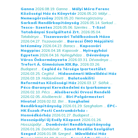
Ganna
2026.08.19.
Ganna
...
Mályi Móra Ferenc
Közösségi Ház és Könyvtár
2026.05.20.
Mályi
...
Nemesgörzsöny
2026.05.20.
Nemesgörzsöny
...
Sarkadi Rendőrkapitányság
2026.05.14.
Sarkad
...
Tesco- Szentes
2026.05.06.
Szentes
...
T-Szol
Tatabányai Szolgáltató Zrt.
2026.05.04.
Tatabánya
...
Tiszavasvári Találkozások Háza
2026.04.27.
Tiszavasvári
...
Baracsi ÖNO Népjóléti
Intézmény
2026.04.23.
Baracs
...
Kaposvári
Nagypiac
2026.04.18.
Kaposvár
...
Nyíregyházi
Egyetem
2026.04.16.
Nyíregyháza
...
Dévaványa
Város Önkormányzata
2026.03.31.
Dévaványa
...
Trefort Á. Gimnázium XIX.Bp.
2026.03.26.
Budapest
...
Cegléd és Térsége Ipartestület
2026.03.25.
Cegléd
...
Hidasnémeti Művelődési Ház
2026.03.19.
Hidasnémeti
...
Balatonkiliti
Református Közösségi Ház
2026.03.17.
Siófok
...
Pécs-Baranyai Kereskedelmi és Iparkamara
2026.02.10.
Pécs
...
Alsóberecki Orvosi Rendelő
2026.02.05.
Alsóberecki
...
Biri Polgármesteri
Hivatal
2026.02.02.
Biri
...
Szeghalmi
Rendőrkapitányság
2026.01.29.
Szeghalom
...
ÉPC-
HK Észak-Pesti Centrumkórház -
Honvédkórház
2026.01.27.
Budapest
...
Hosszúpályi Új Esély Központ
2026.01.26.
Hosszúpályi
...
Dombóvári Rendőrkapitányság
2026.01.26.
Dombóvár
...
Szent Rozália Szolgálat
Szeged
2026.01.08.
Szeged
...
Művelődési Ház