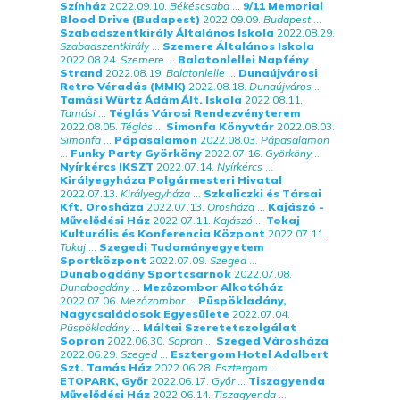
Színház
2022.09.10.
Békéscsaba
...
9/11 Memorial
Blood Drive (Budapest)
2022.09.09.
Budapest
...
Szabadszentkirály Általános Iskola
2022.08.29.
Szabadszentkirály
...
Szemere Általános Iskola
2022.08.24.
Szemere
...
Balatonlellei Napfény
Strand
2022.08.19.
Balatonlelle
...
Dunaújvárosi
Retro Véradás (MMK)
2022.08.18.
Dunaújváros
...
Tamási Würtz Ádám Ált. Iskola
2022.08.11.
Tamási
...
Téglás Városi Rendezvényterem
2022.08.05.
Téglás
...
Simonfa Könyvtár
2022.08.03.
Simonfa
...
Pápasalamon
2022.08.03.
Pápasalamon
...
Funky Party Györköny
2022.07.16.
Györköny
...
Nyírkércs IKSZT
2022.07.14.
Nyírkércs
...
Királyegyháza Polgármesteri Hivatal
2022.07.13.
Királyegyháza
...
Szkaliczki és Társai
Kft. Orosháza
2022.07.13.
Orosháza
...
Kajászó -
Művelődési Ház
2022.07.11.
Kajászó
...
Tokaj
Kulturális és Konferencia Központ
2022.07.11.
Tokaj
...
Szegedi Tudományegyetem
Sportközpont
2022.07.09.
Szeged
...
Dunabogdány Sportcsarnok
2022.07.08.
Dunabogdány
...
Mezőzombor Alkotóház
2022.07.06.
Mezőzombor
...
Püspökladány,
Nagycsaládosok Egyesülete
2022.07.04.
Püspökladány
...
Máltai Szeretetszolgálat
Sopron
2022.06.30.
Sopron
...
Szeged Városháza
2022.06.29.
Szeged
...
Esztergom Hotel Adalbert
Szt. Tamás Ház
2022.06.28.
Esztergom
...
ETOPARK, Győr
2022.06.17.
Győr
...
Tiszagyenda
Művelődési Ház
2022.06.14.
Tiszagyenda
...