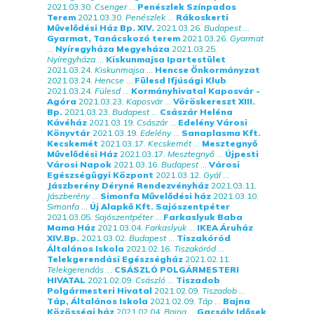
2021.03.30.
Csenger
...
Penészlek Színpados
Terem
2021.03.30.
Penészlek
...
Rákoskerti
Művelődési Ház Bp. XIV.
2021.03.26.
Budapest
...
Gyarmat, Tanácskozó terem
2021.03.26.
Gyarmat
...
Nyíregyháza Megyeháza
2021.03.25.
Nyíregyháza
...
Kiskunmajsa Ipartestület
2021.03.24.
Kiskunmajsa
...
Hencse Önkormányzat
2021.03.24.
Hencse
...
Fülesd Ifjúsági Klub
2021.03.24.
Fülesd
...
Kormányhivatal Kaposvár -
Agóra
2021.03.23.
Kaposvár
...
Vöröskereszt XIII.
Bp.
2021.03.23.
Budapest
...
Császár Heléna
Kávéház
2021.03.19.
Császár
...
Edelény Városi
Könyvtár
2021.03.19.
Edelény
...
Sanaplasma Kft.
Kecskemét
2021.03.17.
Kecskemét
...
Mesztegnyő
Művelődési Ház
2021.03.17.
Mesztegnyő
...
Újpesti
Városi Napok
2021.03.16.
Budapest
...
Városi
Egészségügyi Központ
2021.03.12.
Gyál
...
Jászberény Déryné Rendezvényház
2021.03.11.
Jászberény
...
Simonfa Művelődési ház
2021.03.10.
Simonfa
...
Új Alapkő Kft. Sajószentpéter
2021.03.05.
Sajószentpéter
...
Farkaslyuk Baba
Mama Ház
2021.03.04.
Farkaslyuk
...
IKEA Áruház
XIV.Bp.
2021.03.02.
Budapest
...
Tiszakóród
Általános Iskola
2021.02.16.
Tiszakóród
...
Telekgerendási Egészségház
2021.02.11.
Telekgerendás
...
CSÁSZLÓ POLGÁRMESTERI
HIVATAL
2021.02.09.
Császló
...
Tiszadob
Polgármesteri Hivatal
2021.02.09.
Tiszadob
...
Táp, Általános Iskola
2021.02.09.
Táp
...
Bajna
Közösségi ház
2021.02.04.
Bajna
...
Gacsály Idősek