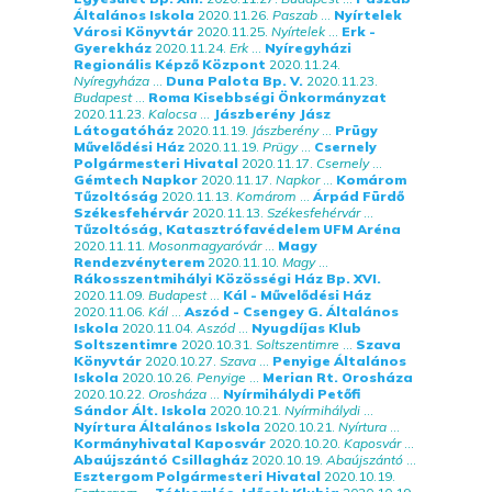
Általános Iskola
2020.11.26.
Paszab
...
Nyírtelek
Városi Könyvtár
2020.11.25.
Nyírtelek
...
Erk -
Gyerekház
2020.11.24.
Erk
...
Nyíregyházi
Regionális Képző Központ
2020.11.24.
Nyíregyháza
...
Duna Palota Bp. V.
2020.11.23.
Budapest
...
Roma Kisebbségi Önkormányzat
2020.11.23.
Kalocsa
...
Jászberény Jász
Látogatóház
2020.11.19.
Jászberény
...
Prügy
Művelődési Ház
2020.11.19.
Prügy
...
Csernely
Polgármesteri Hivatal
2020.11.17.
Csernely
...
Gémtech Napkor
2020.11.17.
Napkor
...
Komárom
Tűzoltóság
2020.11.13.
Komárom
...
Árpád Fürdő
Székesfehérvár
2020.11.13.
Székesfehérvár
...
Tűzoltóság, Katasztrófavédelem UFM Aréna
2020.11.11.
Mosonmagyaróvár
...
Magy
Rendezvényterem
2020.11.10.
Magy
...
Rákosszentmihályi Közösségi Ház Bp. XVI.
2020.11.09.
Budapest
...
Kál - Művelődési Ház
2020.11.06.
Kál
...
Aszód - Csengey G. Általános
Iskola
2020.11.04.
Aszód
...
Nyugdíjas Klub
Soltszentimre
2020.10.31.
Soltszentimre
...
Szava
Könyvtár
2020.10.27.
Szava
...
Penyige Általános
Iskola
2020.10.26.
Penyige
...
Merian Rt. Orosháza
2020.10.22.
Orosháza
...
Nyírmihálydi Petőfi
Sándor Ált. Iskola
2020.10.21.
Nyírmihálydi
...
Nyírtura Általános Iskola
2020.10.21.
Nyírtura
...
Kormányhivatal Kaposvár
2020.10.20.
Kaposvár
...
Abaújszántó Csillagház
2020.10.19.
Abaújszántó
...
Esztergom Polgármesteri Hivatal
2020.10.19.