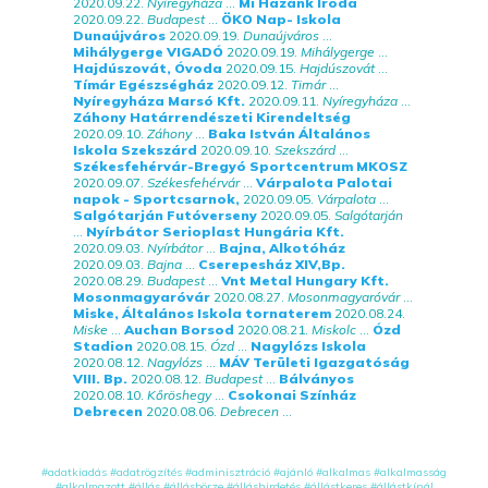
2020.09.22.
Nyíregyháza
...
Mi Hazánk Iroda
2020.09.22.
Budapest
...
ÖKO Nap- Iskola
Dunaújváros
2020.09.19.
Dunaújváros
...
Mihálygerge VIGADÓ
2020.09.19.
Mihálygerge
...
Hajdúszovát, Óvoda
2020.09.15.
Hajdúszovát
...
Tímár Egészségház
2020.09.12.
Timár
...
Nyíregyháza Marsó Kft.
2020.09.11.
Nyíregyháza
...
Záhony Határrendészeti Kirendeltség
2020.09.10.
Záhony
...
Baka István Általános
Iskola Szekszárd
2020.09.10.
Szekszárd
...
Székesfehérvár-Bregyó Sportcentrum MKOSZ
2020.09.07.
Székesfehérvár
...
Várpalota Palotai
napok - Sportcsarnok,
2020.09.05.
Várpalota
...
Salgótarján Futóverseny
2020.09.05.
Salgótarján
...
Nyírbátor Serioplast Hungária Kft.
2020.09.03.
Nyírbátor
...
Bajna, Alkotóház
2020.09.03.
Bajna
...
Cserepesház XIV,Bp.
2020.08.29.
Budapest
...
Vnt Metal Hungary Kft.
Mosonmagyaróvár
2020.08.27.
Mosonmagyaróvár
...
Miske, Általános Iskola tornaterem
2020.08.24.
Miske
...
Auchan Borsod
2020.08.21.
Miskolc
...
Ózd
Stadion
2020.08.15.
Ózd
...
Nagylózs Iskola
2020.08.12.
Nagylózs
...
MÁV Területi Igazgatóság
VIII. Bp.
2020.08.12.
Budapest
...
Bálványos
2020.08.10.
Kőröshegy
...
Csokonai Színház
Debrecen
2020.08.06.
Debrecen
...
#adatkiadás
#adatrögzítés
#adminisztráció
#ajánló
#alkalmas
#alkalmasság
#alkalmazott
#állás
#állásbörze
#álláshirdetés
#állástkeres
#állástkínál