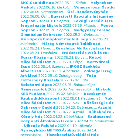
SKC.Családi nap
2022.06.11.
Siófok
...
Helynekem
Miskolc
2022.06.10.
Miskolc
...
Vámosoroszi Óvoda
2022.06.09.
Vámosoroszi
...
Ősi -Rendezvényház
2022.06.08.
Ősi
...
Egyesített Szociális Intézmény
Sopron
2022.06.01.
Sopron
...
Lovagi Tornák Tere
Jegypénztár Miskolc
2022.05.28.
Miskolc
...
Posta
Sopron
2022.05.26.
Sopron
...
Medgyessy Ferenc
Gimnázium Debrecen
2022.05.24.
Debrecen
...
Máriapócs Coloplast Családi nap
2022.05.21.
Máriapócs
...
Héreg Németautó Találkozó
2022.05.21.
Héreg
...
Orosháza Máltai Játszótér
2022.05.21.
Orosháza
...
Erdészeti és Vízü-i SzKI
Barcs-Középrig.
2022.05.21.
Barcs
...
Kétpó
Művelődési Ház
2022.05.20.
Kétpó
...
Kertvárosi
Expo
2022.05.14.
Szentes
...
IPOSZ Székház
Albertirsa
2022.05.11.
Albertirsa
...
Zalaegerszeg
Art Mozi
2022.05.10.
Zalaegerszeg
...
Tata
Eszterházy Kastély
2022.05.07.
Tata
...
Balatonvilágos
2022.05.07.
Balatonaliga
...
Nemesszalók
2022.05.05.
Nemesszalók
...
Miskolc
KEDPLASMA
2022.05.02.
Miskolc
...
Kecskemét
Szabadidőközpont
2022.05.01.
Kecskemét
...
Nak
Művelődési Ház
2022.04.27.
Nak
...
Közösségi Ház
Debrecen-Ondód
2022.04.23.
Debrecen
...
Aszaló
Művelődési Ház
2022.04.22.
Aszaló
...
Kübekháza -
Károly Ház
2022.04.22.
Kübekháza
...
Szalaszend
Központi Általános Iskola
2022.04.22.
Szalaszend
...
Újkenéz Faluház
2022.04.19.
Újkenéz
...
Nyíregyháza METRO Áruház
2022.04.14.
Nyíregyháza
...
Tiszakeszi Művelődési Ház