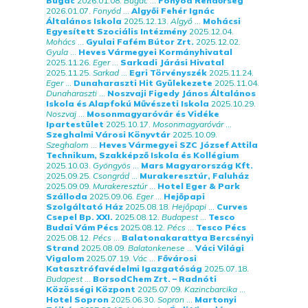
Bugac
2026.01.08.
Bugac
...
Fonyód Rendőrség
2026.01.07.
Fonyód
...
Algyői Fehér Ignác
Általános Iskola
2025.12.13.
Algyő
...
Mohácsi
Egyesített Szociális Intézmény
2025.12.04.
Mohács
...
Gyulai Fafém Bútor Zrt.
2025.12.02.
Gyula
...
Heves Vármegyei Kormányhivatal
2025.11.26.
Eger
...
Sarkadi Járási Hivatal
2025.11.25.
Sarkad
...
Egri Törvényszék
2025.11.24.
Eger
...
Dunaharaszti Hit Gyülekezete
2025.11.04.
Dunaharaszti
...
Noszvaji Figedy János Általános
Iskola és Alapfokú Művészeti Iskola
2025.10.29.
Noszvaj
...
Mosonmagyaróvár és Vidéke
Ipartestület
2025.10.17.
Mosonmagyaróvár
...
Szeghalmi Városi Könyvtár
2025.10.09.
Szeghalom
...
Heves Vármegyei SZC József Attila
Technikum, Szakképző Iskola és Kollégium
2025.10.03.
Gyöngyös
...
Mars Magyarország Kft.
2025.09.25.
Csongrád
...
Murakeresztúr, Faluház
2025.09.09.
Murakeresztúr
...
Hotel Eger & Park
Szálloda
2025.09.06.
Eger
...
Hejőpapi
Szolgáltató Ház
2025.08.18.
Hejőpapi
...
Curves
Csepel Bp. XXI.
2025.08.12.
Budapest
...
Tesco
Budai Vám Pécs
2025.08.12.
Pécs
...
Tesco Pécs
2025.08.12.
Pécs
...
Balatonakarattya Bercsényi
Strand
2025.08.09.
Balatonkenese
...
Váci Világi
Vigalom
2025.07.19.
Vác
...
Fővárosi
Katasztrófavédelmi Igazgatóság
2025.07.18.
Budapest
...
BorsodChem Zrt. – Radnóti
Közösségi Központ
2025.07.09.
Kazincbarcika
...
Hotel Sopron
2025.06.30.
Sopron
...
Martonyi