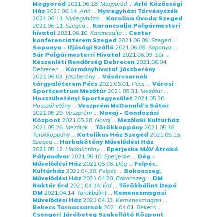
Mogyoród
2021.06.18.
Mogyoród
...
Arló Közösségi
Ház
2021.06.14.
Arló
...
Nyíregyházi Törvényszék
2021.06.11.
Nyíregyháza
...
Karolina Óvoda Szeged
2021.06.11.
Szeged
...
Karancsalja Polgármesteri
hivatal
2021.06.10.
Karancsalja
...
Center
konferenciaterem Szeged
2021.06.09.
Szeged
...
Soponya - Ifjúsági Szálló
2021.06.09.
Soponya
...
Súr Polgármesterri Hivatal
2021.06.09.
Súr
...
Készenléti Rendőrség Debrecen
2021.06.04.
Debrecen
...
Kormányhivatal Jászberény
2021.06.03.
Jászberény
...
Vásárcsarnok
tárgyalóterem Pécs
2021.06.01.
Pécs
...
Városi
Sportcentrum Mezőtúr
2021.05.31.
Mezőtúr
...
Hosszúhetényi Sportegyesület
2021.05.30.
Hosszúhetény
...
Veszprém McDonald’s Sátor
2021.05.29.
Veszprém
...
Novaj - Gondozási
Központ
2021.05.28.
Novaj
...
Mezőlaki Kultúrház
2021.05.26.
Mezőlak
...
Törökkoppány
2021.05.18.
Törökkoppány
...
Katolikus Ház Szeged
2021.05.15.
Szeged
...
Harkakötöny Művelődési Ház
2021.05.12.
Harkakötöny
...
Eperjeske MÁV Átrakó
Pályaudvar
2021.05.10.
Eperjeske
...
Dég -
Művelődési Ház
2021.05.06.
Dég
...
Felpéc,
Kultúrház
2021.04.30.
Felpéc
...
Bakonszeg,
Művelődési Ház
2021.04.20.
Bakonszeg
...
DM
Raktár Érd
2021.04.14.
Érd
...
Törökbálint Depó
DM
2021.04.14.
Törökbálint
...
Kemenesmagasi
Művelődési Ház
2021.04.13.
Kemenesmagasi
...
Bekecs Tornacsarnok
2021.04.01.
Bekecs
...
Csengeri Járóbeteg Szakellátó Központ