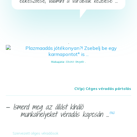
előkészítése, valamint a várólisták kezelése ...
.
Kölcsönös támogatás ...
Médiaajánlat
CV(p) Céges véradás pártolás
— Ismerd meg az állást kínáló
munkahelyeket véradás kapcsán ...
FAQ
Szervezett céges véradások