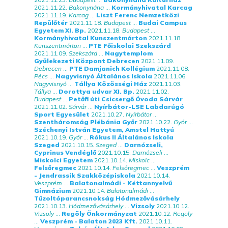
2021.11.22.
Bakonynána
...
Kormányhivatal Karcag
2021.11.19.
Karcag
...
Liszt Ferenc Nemzetközi
Repülőtér
2021.11.18.
Budapest
...
Budai Campus
Egyetem XI. Bp.
2021.11.18.
Budapest
...
Kormányhivatal Kunszentmárton
2021.11.18.
Kunszentmárton
...
PTE Főiskolai Szekszárd
2021.11.09.
Szekszárd
...
Nagytemplom
Gyülekezeti Központ Debrecen
2021.11.09.
Debrecen
...
PTE Damjanich Kollégium
2021.11.08.
Pécs
...
Nagyvisnyó Általános Iskola
2021.11.06.
Nagyvisnyó
...
Tállya Közösségi Ház
2021.11.03.
Tállya
...
Dorottya udvar XI. Bp.
2021.11.02.
Budapest
...
Petőfi úti Csicsergő Óvoda Sárvár
2021.11.02.
Sárvár
...
Nyírbátor-LSE Labdarúgó
Sport Egyesület
2021.10.27.
Nyírbátor
...
Szentháromság Plébánia Győr
2021.10.22.
Győr
...
Széchenyi István Egyetem, Amstel Hattyú
2021.10.19.
Győr
...
Rókus II Általános Iskola
Szeged
2021.10.15.
Szeged
...
Darnózseli,
Cyprinus Vendéglő
2021.10.15.
Darnózseli
...
Miskolci Egyetem
2021.10.14.
Miskolc
...
Felsőregmec
2021.10.14.
Felsőregmec
...
Veszprém
- Jendrassik Szakközépiskola
2021.10.14.
Veszprém
...
Balatonalmádi - Kéttannyelvű
Gimnázium
2021.10.14.
Balatonalmádi
...
Tűzoltóparancsnokság Hódmezővásárhely
2021.10.13.
Hódmezővásárhely
...
Vizsoly
2021.10.12.
Vizsoly
...
Regöly Önkormányzat
2021.10.12.
Regöly
...
Veszprém - Balaton 2023 Kft.
2021.10.11.