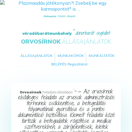
Kölcsönös támogatás ...
Médiaajánlat
donorbarát segédlet
véradóbarátmunkahely
ORVOSÍRNOK
ÁLLÁSAJÁNLATOK
ÁLLÁSAJÁNLATOK
MUNKAKÖRÖK
MUNKÁLTATÓK
BELÉPÉS
Regisztráció
— Az orvosírnok
*
AI
Orvosírnok
Feladata általában
elsődleges feladata az orvosok adminisztrációs
terheinek csökkentése, a betegellátás
folyamatának gyorsítása és a pontos
dokumentáció biztosítása. Kiemelt feladatai közé
tartozik a betegadatok rögzítése a medikai
szoftverekben, a zárójelentések, leletek