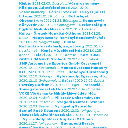
Klubja
2021.02.03.
Gacsály
...
Vásárosnamény
Közigazg. Adatfeldolgozó
2021.02.02.
Vásárosnamény
...
Lőrinci Szoc.ell. és Gyer.jóléti
Intézm.
2021.01.29.
Lőrinci
...
Bátorliget
Ökocentrum
2021.01.28.
Bátorliget
...
Somogyvár
Könyvtár
2021.01.28.
Somogyvár
...
Szcientológia
Egyház Miskolci Misszió
2021.01.28.
Miskolc
...
Káloz - Öregek Napközi Otthona
2021.01.28.
Káloz
...
Nagyvázsony-Reményi Rendezvényház
2021.01.28.
Nagyvázsony
...
BKKM
Katasztrófavédelmi Igazgatóság
2021.01.25.
Kecskemét
...
Kenéz Művelődési Ház
2021.01.25.
Kenéz
...
Teleki
2021.01.19.
Kötcse
...
KAM HOME
GOES 2 BAMAKO Szolnok
2020.12.12.
Szolnok
...
SMP Automotive Exterior GmbH Kecskemét
2020.12.11.
Kecskemét
...
Hanon Systems Hungary
Kft. Pécs
2020.12.11.
Pécs
...
Böhönye Tűzoltóság
2020.12.10.
Böhönye
...
Győrzámoly, Egészség Ház
2020.12.10.
Győrzámoly
...
Szücsi
2020.12.09.
Szűcsi
...
Petrény Borbank
2020.12.09.
Eger
...
Poroszló -
Tömegszervezetek Háza
2020.12.04.
Poroszló
...
VOKE Vörösmarty Mihály Művelődési Ház
2020.12.04.
Miskolc
...
Piliscsév Önkormányzat
2020.12.03.
Piliscsév
...
Szegedi Nemzeti Színház
2020.12.03.
Szeged
...
Nyírgyulaj Szociális
Szolgáltató Központ
2020.12.02.
Nyírgyulaj
...
Tiszatelek Általános Iskola
2020.12.01.
Tiszatelek
...
Nyírcsaholy, Idősek Napközi Otthona
2020.11.27.
Nyírcsaholy
...
Budapesti Evezős
Egyesület Bp. XIII.
2020.11.27.
Budapest
...
Paszab