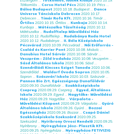
Esztergom
...
Tótkomlós, Idősek Klubja
2020.10.19.
Tótkomlós
...
Corso Hotel Pécs
2020.10.19.
Pécs
...
Bálna Budapest
2020.10.18.
Budapest
...
Dance
Universe Tánciskola Debrecen
2020.10.17.
Debrecen
...
Tímár Rofa Kft.
2020.10.16.
Timár
...
Őrtilos
2020.10.15.
Őrtilos
...
Kunbaja
2020.10.14.
Kunbaja
...
Mátészalka Tűzoltóság
2020.10.12.
Mátészalka
...
Rudolftelep Művelődési Ház
2020.10.12.
Rudolftelep
...
Rudabánya Ruda Hotel
2020.10.12.
Rudabánya
...
II. Béla Középiskola
Pécsvárad
2020.10.09.
Pécsvárad
...
Női Erőforrás -
Család és Karrier Pont
2020.10.08.
Miskolc
...
Danubius Hotel Sárvár
2020.10.08.
Sárvár
...
Veszprém - Zöld Irodaház
2020.10.08.
Veszprém
...
Sásd Általános Iskola
2020.10.06.
Sásd
...
Szendrőládi Kincses Sziget Tanoda
2020.10.06.
Szendrőlád
...
Waldorf Óvoda Sopron
2020.10.05.
Sopron
...
Szászvár/ Iskola
2020.10.03.
Szászvár
...
Pannon Bio Zrt. Egészségnap Dunaföldvár
2020.09.30.
Dunaföldvár
...
Szakközépiskola
Csepreg
2020.09.29.
Csepreg
...
Egyed, Általános
Iskola
2020.09.29.
Egyed
...
Nagytőke- Művelődési
Ház
2020.09.29.
Nagytőke
...
Várpalota -
Művelődési Központ
2020.09.29.
Várpalota
...
Gyúró
Általános Iskola
2020.09.26.
Gyúró
...
Bozzai
Egészségház
2020.09.26.
Bozzai
...
Csapó Dániel
Szakközépiskola Szekszárd
2020.09.25.
Szekszárd
...
Nyíribrony Orvosi Rendelő
2020.09.25.
Nyíribrony
...
Nyíregyháza Jász- Plasztik Kft.
2020.09.25.
Nyíregyháza
...
Nyíregyháza FETIVIZIG