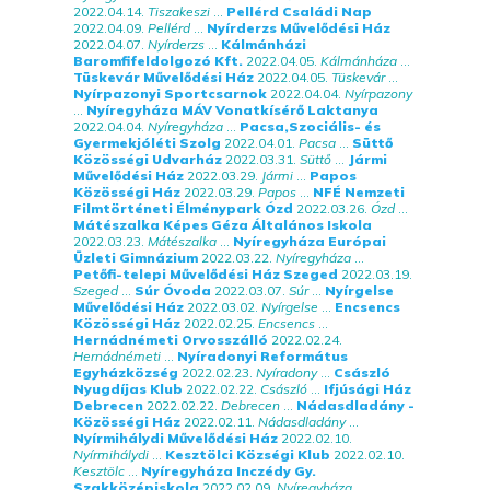
2022.04.14.
Tiszakeszi
...
Pellérd Családi Nap
2022.04.09.
Pellérd
...
Nyírderzs Művelődési Ház
2022.04.07.
Nyírderzs
...
Kálmánházi
Baromfifeldolgozó Kft.
2022.04.05.
Kálmánháza
...
Tüskevár Művelődési Ház
2022.04.05.
Tüskevár
...
Nyírpazonyi Sportcsarnok
2022.04.04.
Nyírpazony
...
Nyíregyháza MÁV Vonatkísérő Laktanya
2022.04.04.
Nyíregyháza
...
Pacsa,Szociális- és
Gyermekjóléti Szolg
2022.04.01.
Pacsa
...
Süttő
Közösségi Udvarház
2022.03.31.
Süttő
...
Jármi
Művelődési Ház
2022.03.29.
Jármi
...
Papos
Közösségi Ház
2022.03.29.
Papos
...
NFÉ Nemzeti
Filmtörténeti Élménypark Ózd
2022.03.26.
Ózd
...
Mátészalka Képes Géza Általános Iskola
2022.03.23.
Mátészalka
...
Nyíregyháza Európai
Üzleti Gimnázium
2022.03.22.
Nyíregyháza
...
Petőfi-telepi Művelődési Ház Szeged
2022.03.19.
Szeged
...
Súr Óvoda
2022.03.07.
Súr
...
Nyírgelse
Művelődési Ház
2022.03.02.
Nyírgelse
...
Encsencs
Közösségi Ház
2022.02.25.
Encsencs
...
Hernádnémeti Orvosszálló
2022.02.24.
Hernádnémeti
...
Nyíradonyi Református
Egyházközség
2022.02.23.
Nyíradony
...
Császló
Nyugdíjas Klub
2022.02.22.
Császló
...
Ifjúsági Ház
Debrecen
2022.02.22.
Debrecen
...
Nádasdladány -
Közösségi Ház
2022.02.11.
Nádasdladány
...
Nyírmihálydi Művelődési Ház
2022.02.10.
Nyírmihálydi
...
Kesztölci Községi Klub
2022.02.10.
Kesztölc
...
Nyíregyháza Inczédy Gy.
Szakközépiskola
2022.02.09.
Nyíregyháza
...