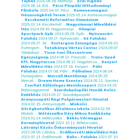
Tájház
2025.06.18.
Martonyi
...
Érdi Vigadó
2025.06.14.
Érd
...
Pécsi Püspöki Hittudományi
Főiskola
2025.04.03.
Pécs
...
Kemenesmagasi
Házasságkötő Terem
2025.03.24.
Kemenesmagasi
...
Kecskeméti Református Gimnázium
2025.02.14.
Kecskemét
...
Nagysimonyi Művelődési
Ház
2024.09.30.
Nagysimonyi
...
Olimpiai
Sportpark Győr
2024.09.28.
Győr
...
Nyírvasvári
Faluház
2024.09.27.
Nyírvasvári
...
Sé Faluház
2024.09.27.
Sé
...
Esztergom Zsinagóga
2024.09.20.
Esztergom
...
Tatabánya Vértes Center
2024.09.07.
Tatabánya
...
Tisza-tavi Ökocentrum
Egészségnap
2024.08.13.
Poroszló
...
Trans-Sped
Kft. Nagytarcsa
2024.08.13.
Nagytarcsa
...
Kenyeri
Művelődési Ház
2024.07.16.
Kenyeri
...
Páhi
Faluház
2024.07.08.
Páhi
...
Pálhalma
2024.06.04.
Dunaújváros
...
Marcali Mentősnap
2024.05.25.
Marcali
...
Dream Home Szentes
2024.05.11.
Szentes
...
Cserhát Különleges Mentőcsoport
2024.04.30.
Balassagyarmat
...
Szurdokpüspöki Hanák Kolos
Emlékház
2024.03.27.
Szurdokpüspöki
...
Aranyosapáti Régi Polgármesteri Hivatal
2024.02.15.
Aranyosapáti
...
Miskolci
Görögkatolikus Általános Iskola
2024.02.09.
Miskolc
...
Mátészalka Déry Miksa Szakközép
2024.01.24.
Mátészalka
...
Békés Vármegyei
Kormányhivatal
2023.10.11.
Békéscsaba
...
Látrányi Közös Önkormányzati Hivatal
2023.08.09.
Látrány
...
Erdőhorváti Művelődési Ház
2023.07.13.
Erdőhorváti
...
Baks - Faluház
2023.07.10.