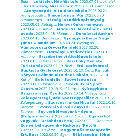
Baks
...
Lakitelek Népfőiskola
2023.07.08.
Lakitelek
...
Karancsság Missiós ház
2023.07.08.
Karancsság
...
Aranyosapáti Általános Iskola
2023.06.21.
Aranyosapáti
...
Simontornyai Vár
2023.05.20.
Simontornya
...
Rétsági Rendőrkapitányság
2023.05.03.
Rétság
...
Hunyai Önkormányzat
2023.04.28.
Hunya
...
Madaras, Alkotóház - lenti
óvoda,
2023.04.18.
Madaras
...
Dunakeszi Auchan
2023.04.15.
Dunakeszi
...
Gyöngyösi Berze Nagy
János Gimnázium
2023.03.21.
Gyöngyös
...
Vámosoroszi Orvosi Rendelő
2023.02.28.
Vámosoroszi
...
Harsányi Gazdatárlat
2023.01.31.
Harsány
...
Erzsébethelyi Általános Iskola
2023.01.30.
Békéscsaba
...
Rezi Laky Demeter
Turistaház
2023.01.19.
Rezi
...
Érd-parkvárosi
Baptista Gyülekezet
2023.01.10.
Érd
...
Kartali
Könyves Kálmán Általános Iskola
2022.12.14.
Kartal
...
Balatonlelle - Szövetség utca
2022.11.07.
Balatonlelle
...
Székkutasi Sport
Centrum
2022.10.19.
Székkutas
...
Nyíregyháza
Százszorszép Óvoda
2022.10.14.
Nyíregyháza
...
Zalaegerszegi Judo Sportegyesület
2022.10.12.
Zalaegerszeg
...
Szarvasi Járási Hivatal
2022.10.10.
Szarvas
...
Szarvasi Városi Könyvtár
2022.10.03.
Szarvas
...
Egy vérből vagyunk – Gyula
(Polgármesteri)
2022.09.22.
Gyula
...
Egy vérből
vagyunk – Orosháza (PMK)
2022.09.21.
Orosháza
...
Egy vérből vagyunk – Kiskőrös (Petőfi)
2022.09.21.
Kiskőrös
...
Magyar Közút Nonprofit
Zrt. Eger
2022.09.20.
Eger
...
Békéscsabai Jókai