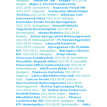
Veszprém
...
Tabán Ált. Isk. - Szeged
2021.10.08.
Szeged
...
Május 1. Söröző Szombathely
2021.10.08.
Szombathely
...
Kaposvár Füredi HM
2021.10.07.
Kaposvár
...
Szivárvány Idősek Klubja,
Tetétlen
2021.10.04.
Tetétlen
...
Böhönye Civil
Szervezetek Háza
2021.10.04.
Böhönye
...
Eszterlánc Északi Óvoda Nyíregyháza
2021.10.01.
Nyíregyháza
...
Hunyadi Mátyás
Tagiskola Berettyóújfalu
2021.09.29.
Berettyóújfalu
...
Idemia Budaörs
2021.09.29.
Budaörs
...
Dózsa György Iskola Balassagyarmat
2021.09.29.
Balassagyarmat
...
FC Hatvan Egyesület
2021.09.29.
Hatvan
...
Lánycsók Könyvtár
2021.09.28.
Lánycsók
...
Nyíregyháza CSL PLASMA
Kft.
2021.09.21.
Nyíregyháza
...
Máriapócs Gloster
Kft.
2021.09.20.
Máriapócs
...
Zrínyi iskola-
Víztorony Szombathely
2021.09.18.
Szombathely
...
Kisszállás, Nappali ellátó
2021.09.15.
Kisszállás
...
Panorama Offices Székesfehérvár
2021.09.15.
Székesfehérvár
...
OKFŐ (volt ÁEEK)
2021.09.14.
Budapest
...
Papkeszi-Kultúrház
2021.09.11.
Papkeszi
...
Likócs Művelődési Ház Győr
2021.09.07.
Győr
...
Csincse Óvoda
2021.09.06.
Csincse
...
Sportcsarnok Balassagyarmat
2021.09.04.
Balassagyarmat
...
Richter Egészségnap Pécs
2021.09.04.
Pécs
...
Dr. Halász Géza Szakorvosi
Rendelő Dabas
2021.09.04.
Dabas
...
Gyúró -
Művelődési Ház
2021.09.04.
Gyúró
...
Főváros
Levéltára Bp. XIII.
2021.09.03.
Budapest
...
DGA
Kft. Nemesgulács
2021.09.03.
Nemesgulács
...
KALL