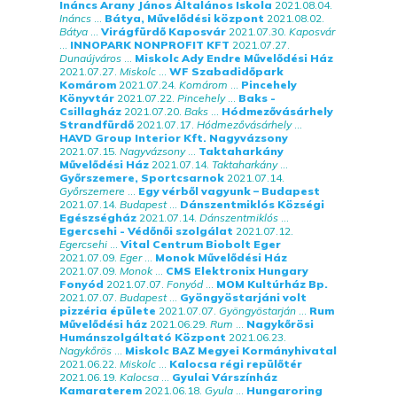
Ináncs Arany János Általános Iskola
2021.08.04.
Ináncs
...
Bátya, Művelődési központ
2021.08.02.
Bátya
...
Virágfürdő Kaposvár
2021.07.30.
Kaposvár
...
INNOPARK NONPROFIT KFT
2021.07.27.
Dunaújváros
...
Miskolc Ady Endre Művelődési Ház
2021.07.27.
Miskolc
...
WF Szabadidőpark
Komárom
2021.07.24.
Komárom
...
Pincehely
Könyvtár
2021.07.22.
Pincehely
...
Baks -
Csillagház
2021.07.20.
Baks
...
Hódmezővásárhely
Strandfürdő
2021.07.17.
Hódmezővásárhely
...
HAVD Group Interior Kft. Nagyvázsony
2021.07.15.
Nagyvázsony
...
Taktaharkány
Művelődési Ház
2021.07.14.
Taktaharkány
...
Győrszemere, Sportcsarnok
2021.07.14.
Győrszemere
...
Egy vérből vagyunk – Budapest
2021.07.14.
Budapest
...
Dánszentmiklós Községi
Egészségház
2021.07.14.
Dánszentmiklós
...
Egercsehi - Védőnői szolgálat
2021.07.12.
Egercsehi
...
Vital Centrum Biobolt Eger
2021.07.09.
Eger
...
Monok Művelődési Ház
2021.07.09.
Monok
...
CMS Elektronix Hungary
Fonyód
2021.07.07.
Fonyód
...
MOM Kultúrház Bp.
2021.07.07.
Budapest
...
Gyöngyöstarjáni volt
pizzéria épülete
2021.07.07.
Gyöngyöstarján
...
Rum
Művelődési ház
2021.06.29.
Rum
...
Nagykőrösi
Humánszolgáltató Központ
2021.06.23.
Nagykőrös
...
Miskolc BAZ Megyei Kormányhivatal
2021.06.22.
Miskolc
...
Kalocsa régi repülőtér
2021.06.19.
Kalocsa
...
Gyulai Várszínház
Kamaraterem
2021.06.18.
Gyula
...
Hungaroring