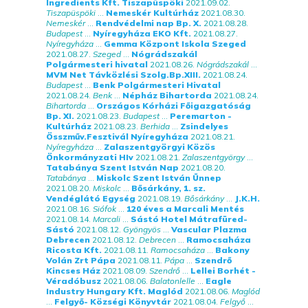
Ingredients Kft. Tiszapüspöki
2021.09.02.
Tiszapüspöki
...
Nemeskér Kultúrház
2021.08.30.
Nemeskér
...
Rendvédelmi nap Bp. X.
2021.08.28.
Budapest
...
Nyíregyháza EKO Kft.
2021.08.27.
Nyíregyháza
...
Gemma Központ Iskola Szeged
2021.08.27.
Szeged
...
Nógrádszakál
Polgármesteri hivatal
2021.08.26.
Nógrádszakál
...
MVM Net Távközlési Szolg.Bp.XIII.
2021.08.24.
Budapest
...
Benk Polgármesteri Hivatal
2021.08.24.
Benk
...
Népház Bihartorda
2021.08.24.
Bihartorda
...
Országos Kórházi Főigazgatóság
Bp. XI.
2021.08.23.
Budapest
...
Peremarton -
Kultúrház
2021.08.23.
Berhida
...
Zsindelyes
Összműv.Fesztivál Nyíregyháza
2021.08.21.
Nyíregyháza
...
Zalaszentgyörgyi Közös
Önkormányzati HIv
2021.08.21.
Zalaszentgyörgy
...
Tatabánya Szent István Nap
2021.08.20.
Tatabánya
...
Miskolc Szent István Ünnep
2021.08.20.
Miskolc
...
Bősárkány, 1. sz.
Vendéglátó Egység
2021.08.19.
Bősárkány
...
J.K.H.
2021.08.16.
Siófok
...
120 éves a Marcali Mentés
2021.08.14.
Marcali
...
Sástó Hotel Mátrafüred-
Sástó
2021.08.12.
Gyöngyös
...
Vascular Plazma
Debrecen
2021.08.12.
Debrecen
...
Ramocsaháza
Ricosta Kft.
2021.08.11.
Ramocsaháza
...
Bakony
Volán Zrt Pápa
2021.08.11.
Pápa
...
Szendrő
Kincses Ház
2021.08.09.
Szendrő
...
Lellei Borhét -
Véradóbusz
2021.08.06.
Balatonlelle
...
Eagle
Industry Hungary Kft. Maglód
2021.08.06.
Maglód
...
Felgyő- Községi Könyvtár
2021.08.04.
Felgyő
...