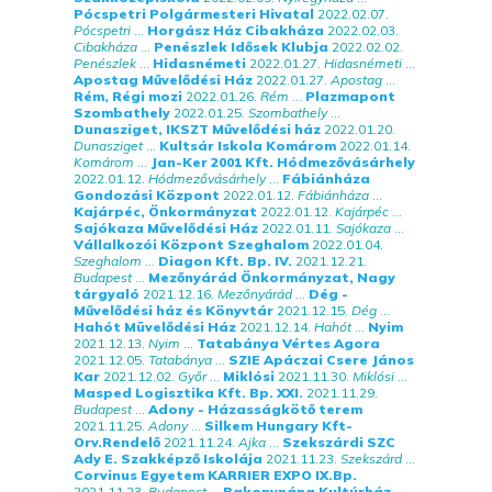
Pócspetri Polgármesteri Hivatal
2022.02.07.
Pócspetri
...
Horgász Ház Cibakháza
2022.02.03.
Cibakháza
...
Penészlek Idősek Klubja
2022.02.02.
Penészlek
...
Hidasnémeti
2022.01.27.
Hidasnémeti
...
Apostag Művelődési Ház
2022.01.27.
Apostag
...
Rém, Régi mozi
2022.01.26.
Rém
...
Plazmapont
Szombathely
2022.01.25.
Szombathely
...
Dunasziget, IKSZT Művelődési ház
2022.01.20.
Dunasziget
...
Kultsár Iskola Komárom
2022.01.14.
Komárom
...
Jan-Ker 2001 Kft. Hódmezővásárhely
2022.01.12.
Hódmezővásárhely
...
Fábiánháza
Gondozási Központ
2022.01.12.
Fábiánháza
...
Kajárpéc, Önkormányzat
2022.01.12.
Kajárpéc
...
Sajókaza Művelődési Ház
2022.01.11.
Sajókaza
...
Vállalkozói Központ Szeghalom
2022.01.04.
Szeghalom
...
Diagon Kft. Bp. IV.
2021.12.21.
Budapest
...
Mezőnyárád Önkormányzat, Nagy
tárgyaló
2021.12.16.
Mezőnyárád
...
Dég -
Művelődési ház és Könyvtár
2021.12.15.
Dég
...
Hahót Müvelődési Ház
2021.12.14.
Hahót
...
Nyim
2021.12.13.
Nyim
...
Tatabánya Vértes Agora
2021.12.05.
Tatabánya
...
SZIE Apáczai Csere János
Kar
2021.12.02.
Győr
...
Miklósi
2021.11.30.
Miklósi
...
Masped Logisztika Kft. Bp. XXI.
2021.11.29.
Budapest
...
Adony - Házasságkötő terem
2021.11.25.
Adony
...
Silkem Hungary Kft-
Orv.Rendelő
2021.11.24.
Ajka
...
Szekszárdi SZC
Ady E. Szakképző Iskolája
2021.11.23.
Szekszárd
...
Corvinus Egyetem KARRIER EXPO IX.Bp.
2021.11.23.
Budapest
...
Bakonynána Kultúrház