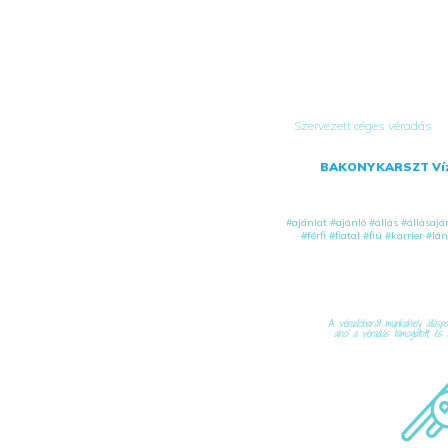
Szervezett céges véradás
BAKONYKARSZT Víz-
#ajánlat
#ajánló
#állás
#állásajá
#férfi
#fiatal
#fiú
#karrier
#lán
A véradóbarát munkahely állásport
ahol a véradás támogatott, és 
Mag