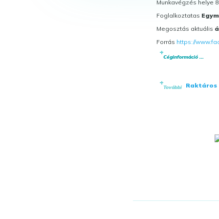
Munkavégzés helye 82
Foglalkoztatas
Egymű
Megosztás aktuális
á
Forrás
https://www.f
Céginformáció ...
Raktáros
További