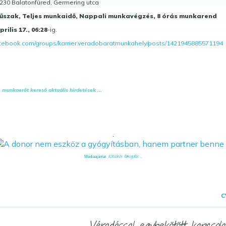
30 Balatonfüred, Germering utca
szak, Teljes munkaidő, Nappali munkavégzés, 8 órás munkarend
prilis 17., 06:28
-ig.
acebook.com/groups/karrier.veradobaratmunkahely/posts/1421945885571194
munkaerőt kereső aktuális hirdetések ...
.
Kölcsönös támogatás ...
Médiaajánlat
C
— Véradással egybekötött kapcsola