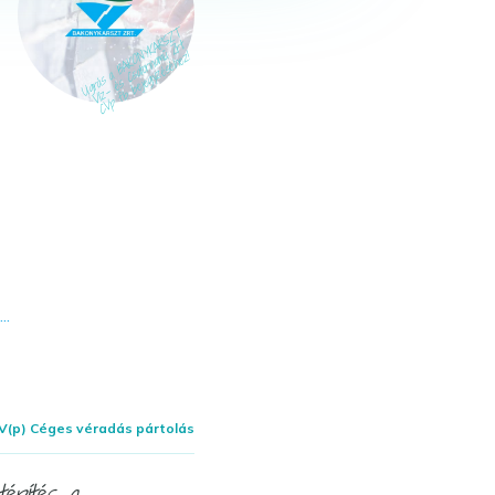
V(p) Céges véradás pártolás
tépítés a