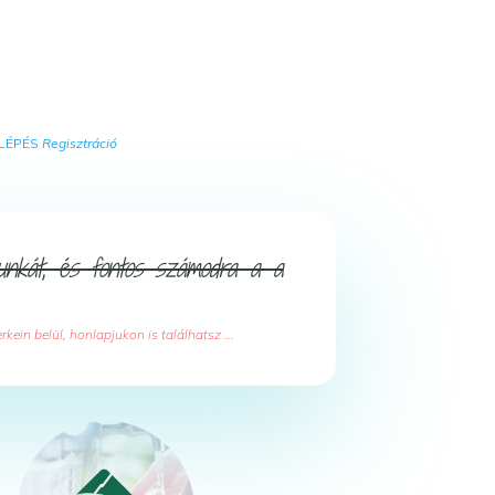
LÉPÉS
Regisztráció
unkát, és fontos számodra a a
in belül, honlapjukon is találhatsz ...