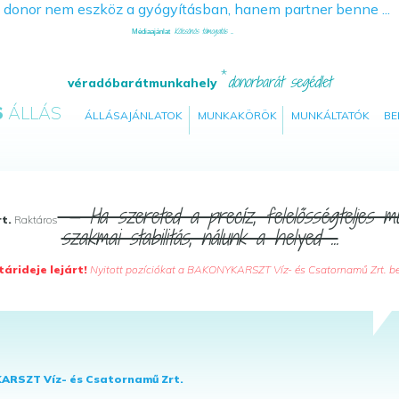
Kölcsönös támogatás ...
Médiaajánlat
donorbarát segédlet
véradóbarátmunkahely
S
ÁLLÁS
ÁLLÁSAJÁNLATOK
MUNKAKÖRÖK
MUNKÁLTATÓK
BE
— Ha szereted a precíz, felelősségteljes m
t.
Raktáros
szakmai stabilitás, nálunk a helyed ...
árideje lejárt!
Nyitott pozíciókat a BAKONYKARSZT Víz- és Csatornamű Zrt. berke
RSZT Víz- és Csatornamű Zrt.