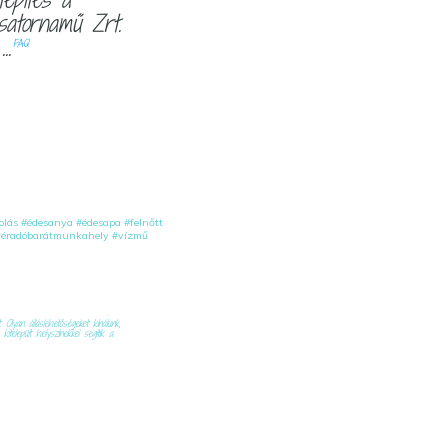
tornamű Zrt.
..
FAQ
olás
#édesanya
#édesapa
#felnőtt
éradóbarátmunkahely
#vízmű
Olyan álláslehetőségeket kínálunk,
elepült helyszínekkel segítik a