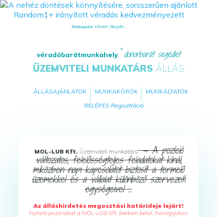
Kölcsönös támogatás ...
Médiaajánlat
donorbarát segédlet
véradóbarátmunkahely
ÜZEMVITELI MUNKATÁRS
ÁLLÁS
ÁLLÁSAJÁNLATOK
MUNKAKÖRÖK
MUNKÁLTATÓK
BELÉPÉS
Regisztráció
— A pozíció
MOL-LUB Kft.
Üzemviteli munkatárs
változatos, felelősségteljes feladatokat kínál,
miközben napi kapcsolatot biztosít a termelő
üzemekkel és a vállalat különböző szervezeti
egységeivel ...
Az álláshirdetés megosztási határideje lejárt!
Nyitott pozíciókat a MOL-LUB Kft. berkein belül, honlapjukon