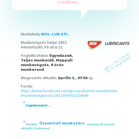
is találhatsz ...
Munkahely
MOL-LUB Kft.
Munkavégzés helye 2931
Almásfüzitő, Fő utca 21.
Foglalkoztatas
Egyműszak,
Teljes munkaidő, Nappali
munkavégzés, 8 órás
munkarend
Megosztás aktuális
április 1., 07:54
-ig.
Forrás
https://www.facebook.com/groups/karrier.veradobara
tmunkahely/posts/1421976432234806
Céginformáció ...
Üzemviteli munkatárs
További
munkaerőt kereső
aktuális hirdetések ...