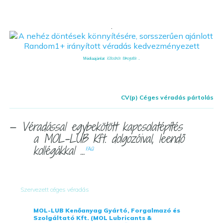
.
Kölcsönös támogatás ...
Médiaajánlat
CV(p) Céges véradás pártolás
— Véradással egybekötött kapcsolatépítés
a MOL-LUB Kft. dolgozóival, leendő
kollégákkal ...
FAQ
Szervezett céges véradás
MOL-LUB Kenőanyag Gyártó, Forgalmazó és
Szolgáltató Kft. (MOL Lubricants &